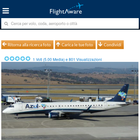
Ritorna alla ricerca foto
Carica le tue foto
Condividi
1
Voti (
5.00
Media) e
801
Visualizzazioni