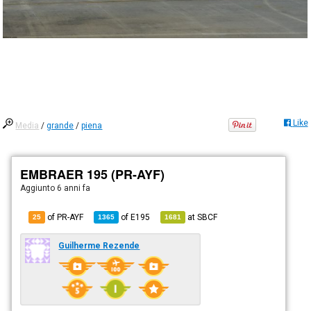
Like
Media
/
grande
/
piena
EMBRAER 195 (PR-AYF)
Aggiunto
6 anni fa
of PR-AYF
of
E195
at
SBCF
25
1365
1681
Guilherme Rezende