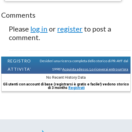
Comments
Please
log in
or
register
to post a
comment.
REGISTRO
Desideri una ricerca completa dello storico di PR-AYF dal
ATTIVITA'
1998?
Acquista adesso. Lo riceverai entro un'ora
No Recent History Data
Gli utenti con account di base (registrarsi è gratis e facile!) vedono storico
di 3 months
Registrati