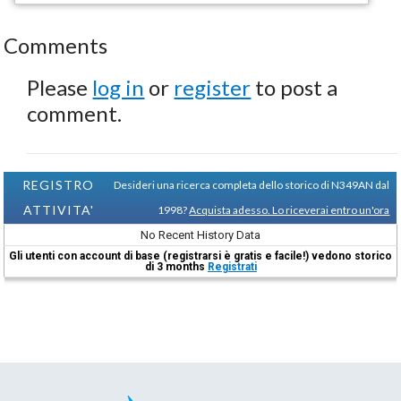
Comments
Please
log in
or
register
to post a
comment.
REGISTRO
Desideri una ricerca completa dello storico di N349AN dal
ATTIVITA'
1998?
Acquista adesso. Lo riceverai entro un'ora
No Recent History Data
Gli utenti con account di base (registrarsi è gratis e facile!) vedono storico
di 3 months
Registrati