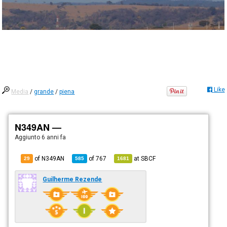
Like
Media
/
grande
/
piena
N349AN —
Aggiunto
6 anni fa
of N349AN
of
767
at
SBCF
29
585
1681
Guilherme Rezende