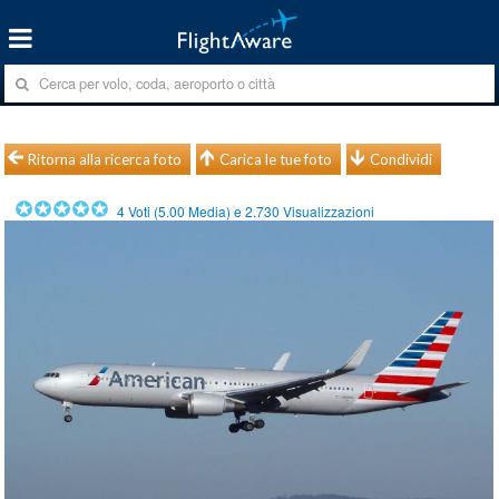
Ritorna alla ricerca foto
Carica le tue foto
Condividi
4
Voti (
5.00
Media) e
2.730
Visualizzazioni