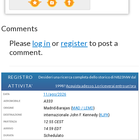
Comments
Please
log in
or
register
to post a
comment.
REGISTRO
Desideri una ricerca completa dello storico di N823NW dal
ATTIVITA'
1998?
Acquista adesso. Lo riceverai entro un'ora
11/ago/2026
DATA
A333
AEROMOBILE
Madrid-Barajas
(
MAD / LEMD
)
ORIGINE
internazionale John F. Kennedy
(
KJFK
)
DESTINAZIONE
12:55
CEST
PARTENZA
14:59
EDT
ARRIVO
Schedulato
DURATA