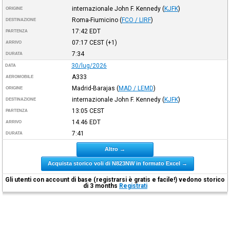
internazionale John F. Kennedy
(
KJFK
)
ORIGINE
Roma-Fiumicino
(
FCO / LIRF
)
DESTINAZIONE
17:42
EDT
PARTENZA
07:17
CEST
(+1)
ARRIVO
7:34
DURATA
30/lug/2026
DATA
A333
AEROMOBILE
Madrid-Barajas
(
MAD / LEMD
)
ORIGINE
internazionale John F. Kennedy
(
KJFK
)
DESTINAZIONE
13:05
CEST
PARTENZA
14:46
EDT
ARRIVO
7:41
DURATA
Altro →
Acquista storico voli di N823NW in formato Excel →
Gli utenti con account di base (registrarsi è gratis e facile!) vedono storico
di 3 months
Registrati