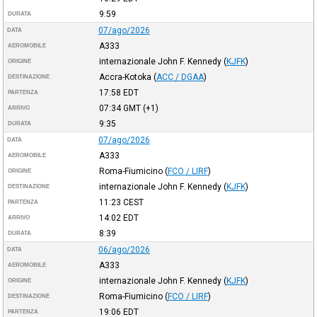
9:59
DURATA
07/ago/2026
DATA
A333
AEROMOBILE
internazionale John F. Kennedy
(
KJFK
)
ORIGINE
Accra-Kotoka
(
ACC / DGAA
)
DESTINAZIONE
17:58
EDT
PARTENZA
07:34
GMT
(+1)
ARRIVO
9:35
DURATA
07/ago/2026
DATA
A333
AEROMOBILE
Roma-Fiumicino
(
FCO / LIRF
)
ORIGINE
internazionale John F. Kennedy
(
KJFK
)
DESTINAZIONE
11:23
CEST
PARTENZA
14:02
EDT
ARRIVO
8:39
DURATA
06/ago/2026
DATA
A333
AEROMOBILE
internazionale John F. Kennedy
(
KJFK
)
ORIGINE
Roma-Fiumicino
(
FCO / LIRF
)
DESTINAZIONE
19:06
EDT
PARTENZA