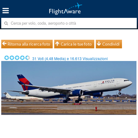
Ritorna alla ricerca foto
Carica le tue foto
Condividi
31
Voti (
4.48
Media) e
16.613
Visualizzazioni