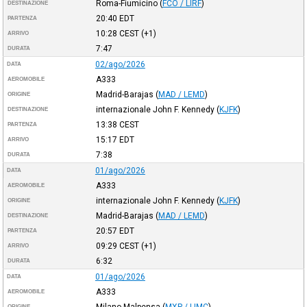
Roma-Fiumicino
(
FCO / LIRF
)
DESTINAZIONE
20:40
EDT
PARTENZA
10:28
CEST
(+1)
ARRIVO
7:47
DURATA
02/ago/2026
DATA
A333
AEROMOBILE
Madrid-Barajas
(
MAD / LEMD
)
ORIGINE
internazionale John F. Kennedy
(
KJFK
)
DESTINAZIONE
13:38
CEST
PARTENZA
15:17
EDT
ARRIVO
7:38
DURATA
01/ago/2026
DATA
A333
AEROMOBILE
internazionale John F. Kennedy
(
KJFK
)
ORIGINE
Madrid-Barajas
(
MAD / LEMD
)
DESTINAZIONE
20:57
EDT
PARTENZA
09:29
CEST
(+1)
ARRIVO
6:32
DURATA
01/ago/2026
DATA
A333
AEROMOBILE
Milano-Malpensa
(
MXP / LIMC
)
ORIGINE