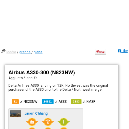
Like
Media
/
grande
/
piena
Airbus A330-300 (N823NW)
Aggiunto
5 anni fa
Delta Airlines A330 landing on 12R, Northwest was the original
purchaser of the A330 prior to the Delta / Northwest merger.
of N823NW
of
A333
at
KMSP
31
24811
2383
Jason Chhang