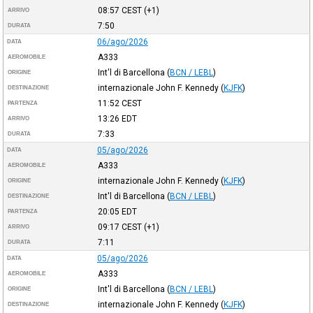
08:57
CEST
(+1)
ARRIVO
7:50
DURATA
06/ago/2026
DATA
A333
AEROMOBILE
Int'l di Barcellona
(
BCN / LEBL
)
ORIGINE
internazionale John F. Kennedy
(
KJFK
)
DESTINAZIONE
11:52
CEST
PARTENZA
13:26
EDT
ARRIVO
7:33
DURATA
05/ago/2026
DATA
A333
AEROMOBILE
internazionale John F. Kennedy
(
KJFK
)
ORIGINE
Int'l di Barcellona
(
BCN / LEBL
)
DESTINAZIONE
20:05
EDT
PARTENZA
09:17
CEST
(+1)
ARRIVO
7:11
DURATA
05/ago/2026
DATA
A333
AEROMOBILE
Int'l di Barcellona
(
BCN / LEBL
)
ORIGINE
internazionale John F. Kennedy
(
KJFK
)
DESTINAZIONE