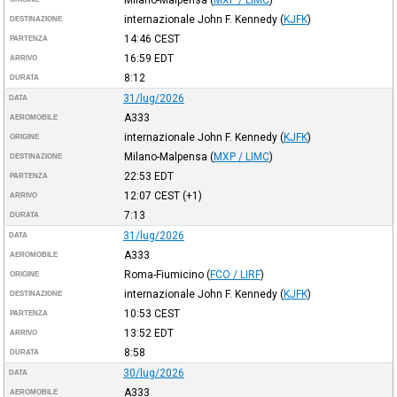
internazionale John F. Kennedy
(
KJFK
)
DESTINAZIONE
14:46
CEST
PARTENZA
16:59
EDT
ARRIVO
8:12
DURATA
31/lug/2026
DATA
A333
AEROMOBILE
internazionale John F. Kennedy
(
KJFK
)
ORIGINE
Milano-Malpensa
(
MXP / LIMC
)
DESTINAZIONE
22:53
EDT
PARTENZA
12:07
CEST
(+1)
ARRIVO
7:13
DURATA
31/lug/2026
DATA
A333
AEROMOBILE
Roma-Fiumicino
(
FCO / LIRF
)
ORIGINE
internazionale John F. Kennedy
(
KJFK
)
DESTINAZIONE
10:53
CEST
PARTENZA
13:52
EDT
ARRIVO
8:58
DURATA
30/lug/2026
DATA
A333
AEROMOBILE