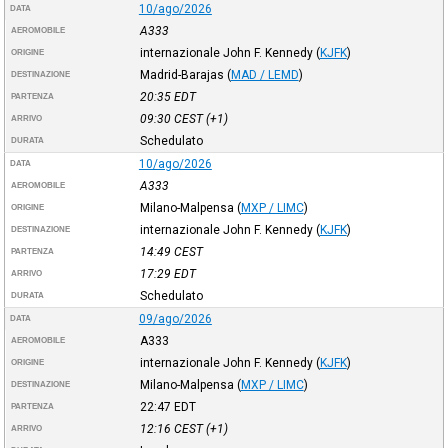
10/ago/2026
DATA
A333
AEROMOBILE
internazionale John F. Kennedy
(
KJFK
)
ORIGINE
Madrid-Barajas
(
MAD / LEMD
)
DESTINAZIONE
20:35
EDT
PARTENZA
09:30
CEST
(+1)
ARRIVO
Schedulato
DURATA
10/ago/2026
DATA
A333
AEROMOBILE
Milano-Malpensa
(
MXP / LIMC
)
ORIGINE
internazionale John F. Kennedy
(
KJFK
)
DESTINAZIONE
14:49
CEST
PARTENZA
17:29
EDT
ARRIVO
Schedulato
DURATA
09/ago/2026
DATA
A333
AEROMOBILE
internazionale John F. Kennedy
(
KJFK
)
ORIGINE
Milano-Malpensa
(
MXP / LIMC
)
DESTINAZIONE
22:47
EDT
PARTENZA
12:16
CEST
(+1)
ARRIVO