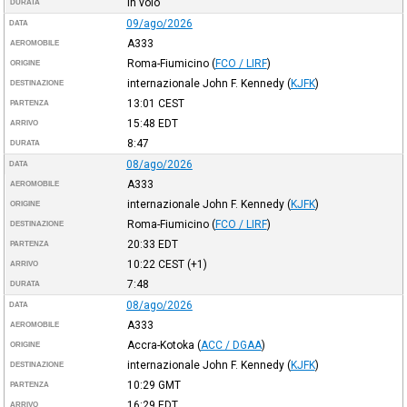
In volo
DURATA
09/ago/2026
DATA
A333
AEROMOBILE
Roma-Fiumicino
(
FCO / LIRF
)
ORIGINE
internazionale John F. Kennedy
(
KJFK
)
DESTINAZIONE
13:01
CEST
PARTENZA
15:48
EDT
ARRIVO
8:47
DURATA
08/ago/2026
DATA
A333
AEROMOBILE
internazionale John F. Kennedy
(
KJFK
)
ORIGINE
Roma-Fiumicino
(
FCO / LIRF
)
DESTINAZIONE
20:33
EDT
PARTENZA
10:22
CEST
(+1)
ARRIVO
7:48
DURATA
08/ago/2026
DATA
A333
AEROMOBILE
Accra-Kotoka
(
ACC / DGAA
)
ORIGINE
internazionale John F. Kennedy
(
KJFK
)
DESTINAZIONE
10:29
GMT
PARTENZA
16:29
EDT
ARRIVO