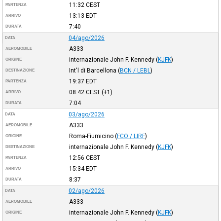
11:32
CEST
PARTENZA
13:13
EDT
ARRIVO
7:40
DURATA
04/ago/2026
DATA
A333
AEROMOBILE
internazionale John F. Kennedy
(
KJFK
)
ORIGINE
Int'l di Barcellona
(
BCN / LEBL
)
DESTINAZIONE
19:37
EDT
PARTENZA
08:42
CEST
(+1)
ARRIVO
7:04
DURATA
03/ago/2026
DATA
A333
AEROMOBILE
Roma-Fiumicino
(
FCO / LIRF
)
ORIGINE
internazionale John F. Kennedy
(
KJFK
)
DESTINAZIONE
12:56
CEST
PARTENZA
15:34
EDT
ARRIVO
8:37
DURATA
02/ago/2026
DATA
A333
AEROMOBILE
internazionale John F. Kennedy
(
KJFK
)
ORIGINE