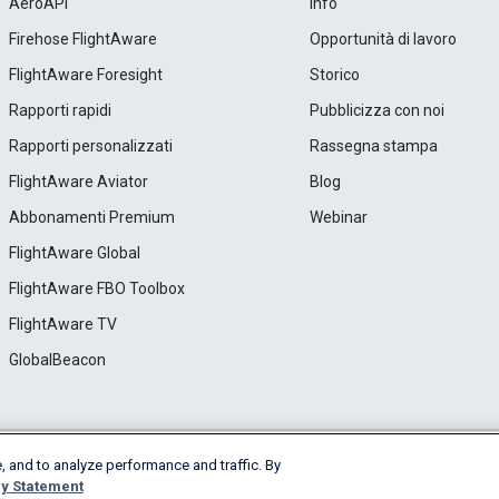
AeroAPI
Info
Firehose FlightAware
Opportunità di lavoro
FlightAware Foresight
Storico
Rapporti rapidi
Pubblicizza con noi
Rapporti personalizzati
Rassegna stampa
FlightAware Aviator
Blog
Abbonamenti Premium
Webinar
FlightAware Global
FlightAware FBO Toolbox
FlightAware TV
GlobalBeacon
, and to analyze performance and traffic. By
e
Privacy
Cookie Settings
y Statement