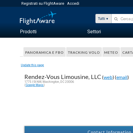
Registrati su FlightAware
Accedi
Tutti
Prodotti
Settori
PANORAMICA E FBO
TRACKING VOLO
METEO
CART
Update this page
Rendez-Vous Limousine, LLC
(
web
) (
email
)
1775 I St NW, Washington, DC 20006
(
Google Maps
)
Contact Information