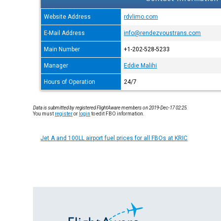
Website Address
rdvlimo.com
E-Mail Address
info@rendezvoustrans.com
Main Number
+1-202-528-5233
Manager
Eddie Malihi
Hours of Operation
24/7
Data is submitted by registered FlightAware members on 2019-Dec-17 02:25.
You must
register
or
login
to edit FBO information.
Jet A and 100LL airport fuel prices for all FBOs at KRIC