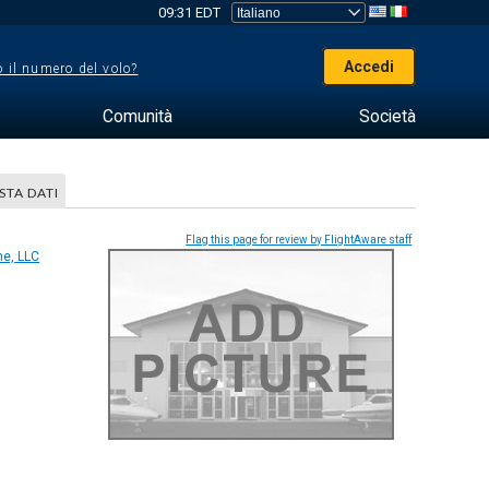
09:31 EDT
Accedi
 il numero del volo?
Comunità
Società
STA DATI
Flag this page for review by FlightAware staff