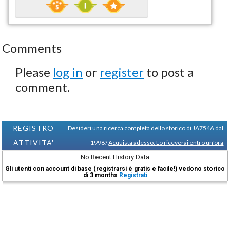
Comments
Please
log in
or
register
to post a
comment.
REGISTRO
Desideri una ricerca completa dello storico di JA754A dal
ATTIVITA'
1998?
Acquista adesso. Lo riceverai entro un'ora
No Recent History Data
Gli utenti con account di base (registrarsi è gratis e facile!) vedono storico
di 3 months
Registrati