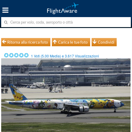
Ritorna alla ricerca foto
Carica le tue foto
Condividi
1
Voti (
5.00
Media) e
3.617
Visualizzazioni