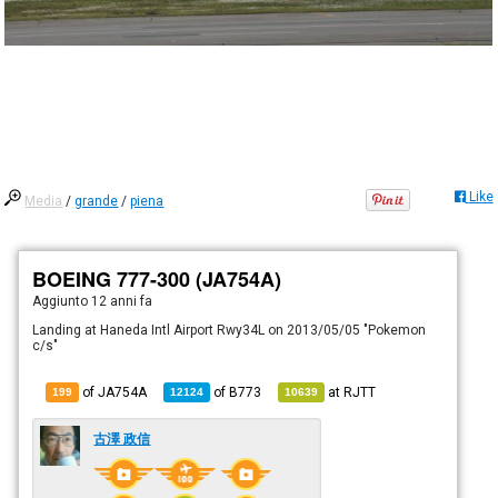
Like
Media
/
grande
/
piena
BOEING 777-300 (JA754A)
Aggiunto
12 anni fa
Landing at Haneda Intl Airport Rwy34L on 2013/05/05 "Pokemon
c/s"
of JA754A
of
B773
at
RJTT
199
12124
10639
古澤 政信