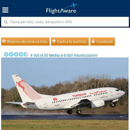
Ritorna alla ricerca foto
Carica le tue foto
Condividi
4
Voti (
4.50
Media) e
6.920
Visualizzazioni