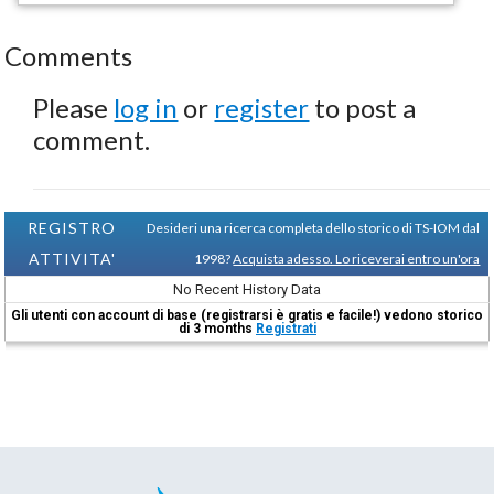
Comments
Please
log in
or
register
to post a
comment.
REGISTRO
Desideri una ricerca completa dello storico di TS-IOM dal
ATTIVITA'
1998?
Acquista adesso. Lo riceverai entro un'ora
No Recent History Data
Gli utenti con account di base (registrarsi è gratis e facile!) vedono storico
di 3 months
Registrati