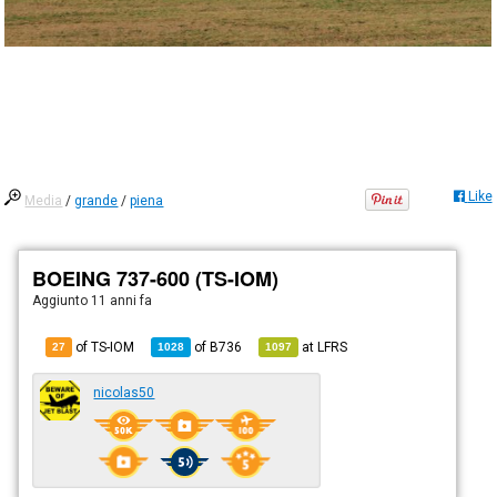
Like
Media
/
grande
/
piena
BOEING 737-600 (TS-IOM)
Aggiunto
11 anni fa
of TS-IOM
of
B736
at
LFRS
27
1028
1097
nicolas50