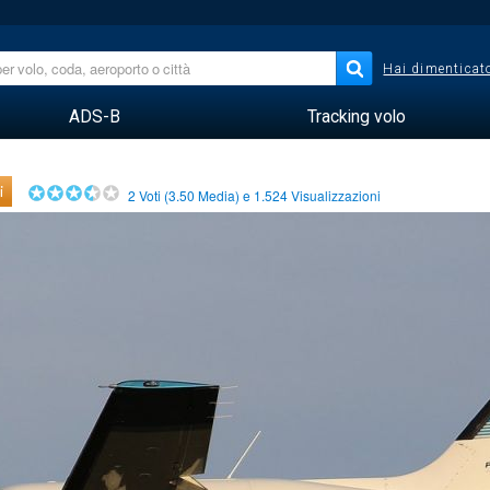
Hai dimenticato
ADS-B
Tracking volo
i
2
Voti (
3.50
Media) e
1.524
Visualizzazioni