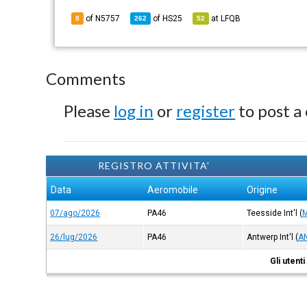
of N5757
of
HS25
at
LFQB
8
262
52
Comments
Please
log in
or
register
to post a
REGISTRO ATTIVITA'
Data
Aeromobile
Origine
07/ago/2026
PA46
Teesside Int'l
(
26/lug/2026
PA46
Antwerp Int'l
(
A
Gli utent