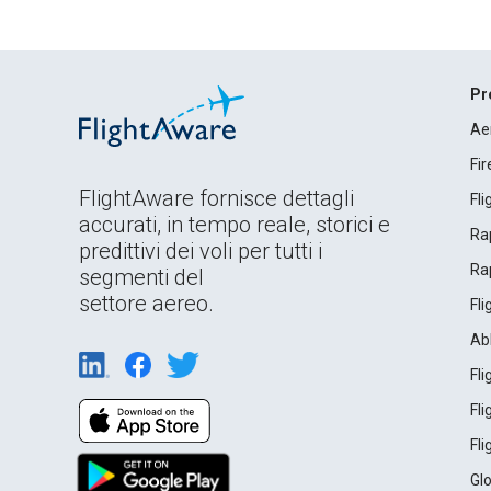
Pr
Ae
Fi
FlightAware fornisce dettagli
Fl
accurati, in tempo reale, storici e
Rap
predittivi dei voli per tutti i
Rap
segmenti del
settore aereo.
Fl
Ab
Fl
Fl
Fl
Gl