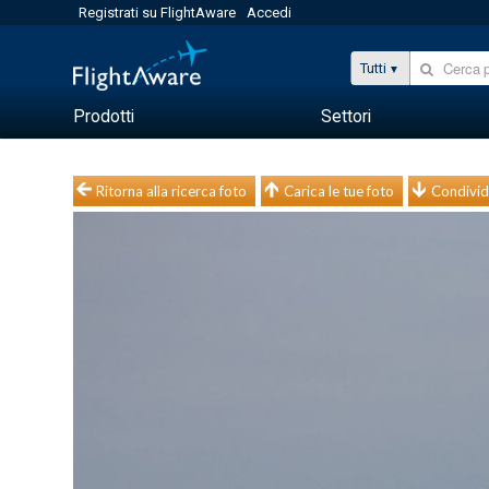
Registrati su FlightAware
Accedi
Tutti
Prodotti
Settori
Ritorna alla ricerca foto
Carica le tue foto
Condivid