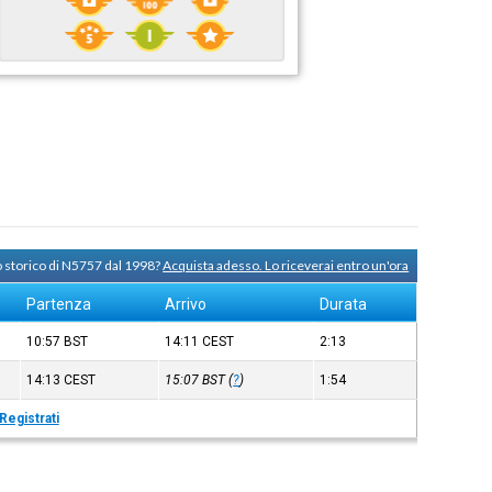
o storico di N5757 dal 1998?
Acquista adesso. Lo riceverai entro un'ora
Partenza
Arrivo
Durata
10:57
BST
14:11
CEST
2:13
14:13
CEST
15:07
BST
(
?
)
1:54
Registrati