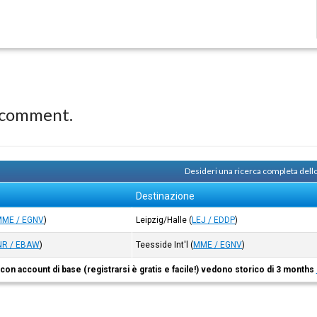
 comment.
Desideri una ricerca completa dell
Destinazione
MME / EGNV
)
Leipzig/Halle
(
LEJ / EDDP
)
NR / EBAW
)
Teesside Int'l
(
MME / EGNV
)
i con account di base (registrarsi è gratis e facile!) vedono storico di 3 months