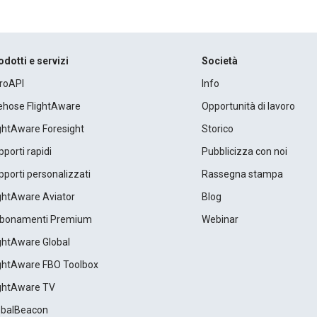
odotti e servizi
Società
roAPI
Info
rehose FlightAware
Opportunità di lavoro
ightAware Foresight
Storico
porti rapidi
Pubblicizza con noi
porti personalizzati
Rassegna stampa
ightAware Aviator
Blog
bonamenti Premium
Webinar
ightAware Global
ightAware FBO Toolbox
ightAware TV
obalBeacon