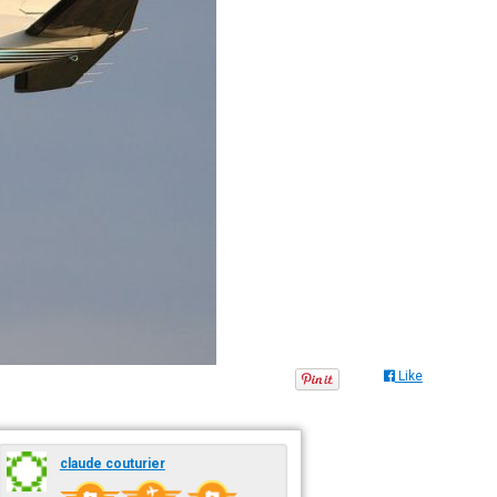
Like
claude couturier