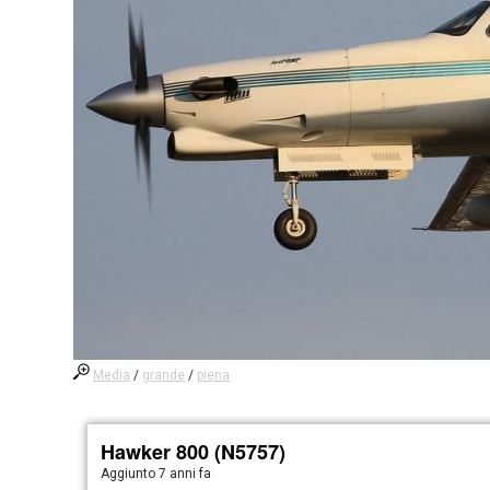
Media
/
grande
/
piena
Hawker 800 (N5757)
Aggiunto
7 anni fa