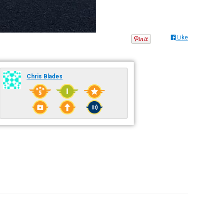
Like
Chris Blades