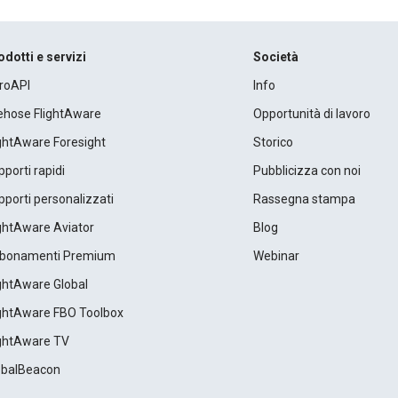
odotti e servizi
Società
roAPI
Info
rehose FlightAware
Opportunità di lavoro
ightAware Foresight
Storico
porti rapidi
Pubblicizza con noi
porti personalizzati
Rassegna stampa
ightAware Aviator
Blog
bonamenti Premium
Webinar
ightAware Global
ightAware FBO Toolbox
ightAware TV
obalBeacon