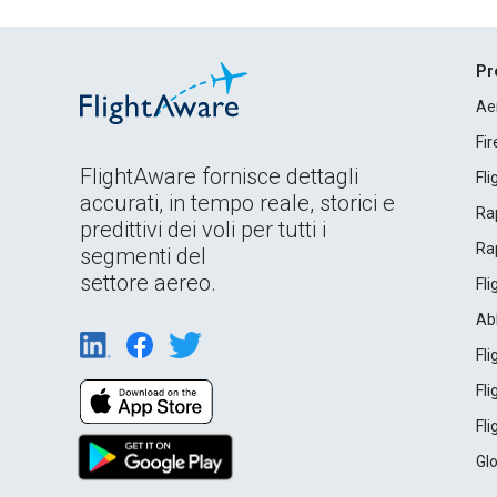
Pr
Ae
Fi
FlightAware fornisce dettagli
Fl
accurati, in tempo reale, storici e
Rap
predittivi dei voli per tutti i
Rap
segmenti del
settore aereo.
Fl
Ab
Fl
Fl
Fl
Gl