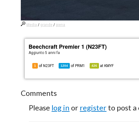
Media
/
grande
/
piena
Beechcraft Premier 1 (N23FT)
Aggiunto
5 anni fa
of N23FT
of
PRM1
at
KMYF
1
1204
426
Comments
Please
log in
or
register
to post a