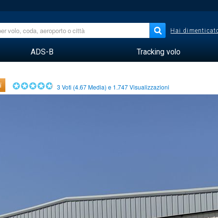
Hai dimenticato
ADS-B
Tracking volo
i
3
Voti (
4.67
Media) e
1.747
Visualizzazioni