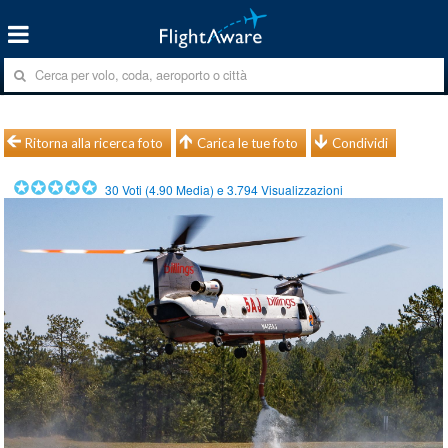
Ritorna alla ricerca foto
Carica le tue foto
Condividi
30
Voti (
4.90
Media) e
3.794
Visualizzazioni