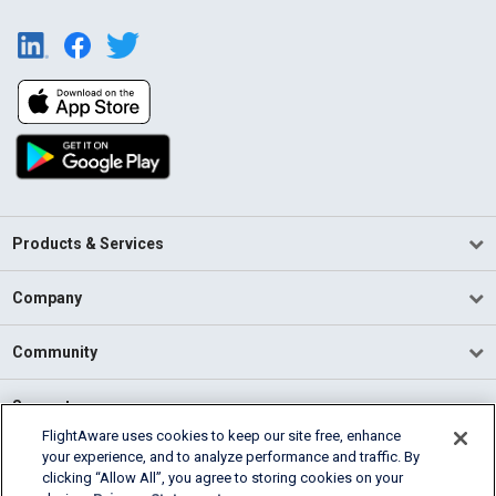
Products & Services
Company
Community
Support
FlightAware uses cookies to keep our site free, enhance
your experience, and to analyze performance and traffic. By
English (USA)
clicking “Allow All”, you agree to storing cookies on your
2026 FlightAware