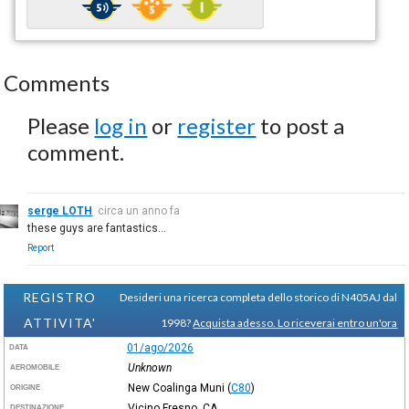
Comments
Please
log in
or
register
to post a
comment.
serge LOTH
circa un anno fa
these guys are fantastics...
Report
REGISTRO
Desideri una ricerca completa dello storico di N405AJ dal
ATTIVITA'
1998?
Acquista adesso. Lo riceverai entro un'ora
01/ago/2026
DATA
Unknown
AEROMOBILE
New Coalinga Muni
(
C80
)
ORIGINE
Vicino Fresno, CA
DESTINAZIONE