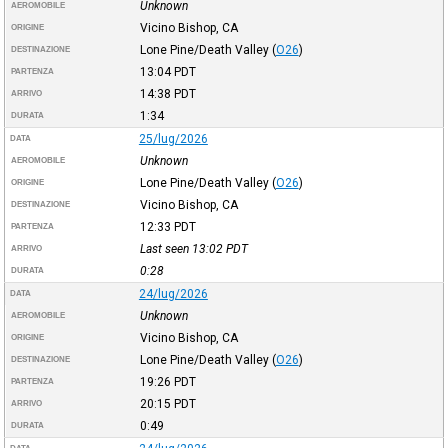
Unknown
AEROMOBILE
Vicino Bishop, CA
ORIGINE
Lone Pine/Death Valley
(
O26
)
DESTINAZIONE
13:04
PDT
PARTENZA
14:38
PDT
ARRIVO
1:34
DURATA
25/lug/2026
DATA
Unknown
AEROMOBILE
Lone Pine/Death Valley
(
O26
)
ORIGINE
Vicino Bishop, CA
DESTINAZIONE
12:33
PDT
PARTENZA
Last seen 13:02
PDT
ARRIVO
0:28
DURATA
24/lug/2026
DATA
Unknown
AEROMOBILE
Vicino Bishop, CA
ORIGINE
Lone Pine/Death Valley
(
O26
)
DESTINAZIONE
19:26
PDT
PARTENZA
20:15
PDT
ARRIVO
0:49
DURATA