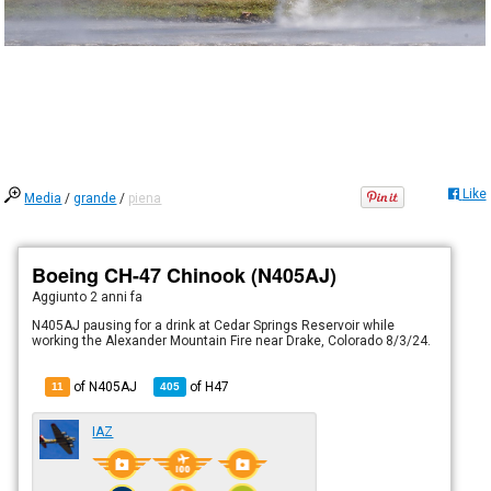
Like
Media
/
grande
/
piena
Boeing CH-47 Chinook (N405AJ)
Aggiunto
2 anni fa
N405AJ pausing for a drink at Cedar Springs Reservoir while
working the Alexander Mountain Fire near Drake, Colorado 8/3/24.
of N405AJ
of
H47
11
405
IAZ