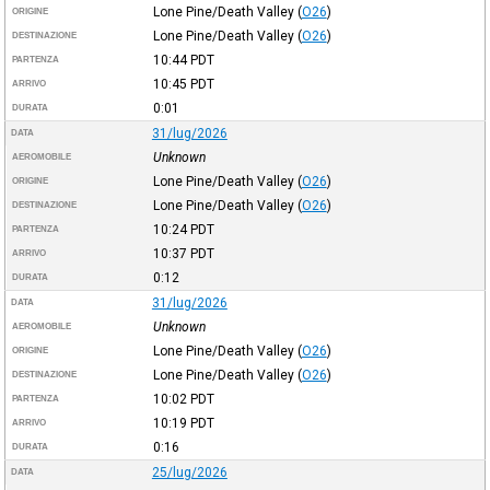
Lone Pine/Death Valley
(
O26
)
ORIGINE
Lone Pine/Death Valley
(
O26
)
DESTINAZIONE
10:44
PDT
PARTENZA
10:45
PDT
ARRIVO
0:01
DURATA
31/lug/2026
DATA
Unknown
AEROMOBILE
Lone Pine/Death Valley
(
O26
)
ORIGINE
Lone Pine/Death Valley
(
O26
)
DESTINAZIONE
10:24
PDT
PARTENZA
10:37
PDT
ARRIVO
0:12
DURATA
31/lug/2026
DATA
Unknown
AEROMOBILE
Lone Pine/Death Valley
(
O26
)
ORIGINE
Lone Pine/Death Valley
(
O26
)
DESTINAZIONE
10:02
PDT
PARTENZA
10:19
PDT
ARRIVO
0:16
DURATA
25/lug/2026
DATA