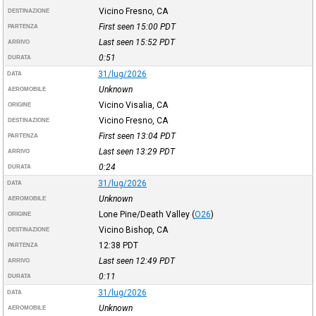
Vicino Fresno, CA
DESTINAZIONE
First seen 15:00
PDT
PARTENZA
Last seen 15:52
PDT
ARRIVO
0:51
DURATA
31/lug/2026
DATA
Unknown
AEROMOBILE
Vicino Visalia, CA
ORIGINE
Vicino Fresno, CA
DESTINAZIONE
First seen 13:04
PDT
PARTENZA
Last seen 13:29
PDT
ARRIVO
0:24
DURATA
31/lug/2026
DATA
Unknown
AEROMOBILE
Lone Pine/Death Valley
(
O26
)
ORIGINE
Vicino Bishop, CA
DESTINAZIONE
12:38
PDT
PARTENZA
Last seen 12:49
PDT
ARRIVO
0:11
DURATA
31/lug/2026
DATA
Unknown
AEROMOBILE