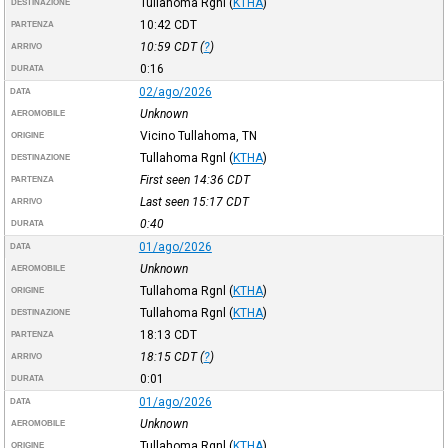
Tullahoma Rgnl
(
KTHA
)
DESTINAZIONE
10:42
CDT
PARTENZA
10:59
CDT
(
?
)
ARRIVO
0:16
DURATA
02/ago/2026
DATA
Unknown
AEROMOBILE
Vicino Tullahoma, TN
ORIGINE
Tullahoma Rgnl
(
KTHA
)
DESTINAZIONE
First seen 14:36
CDT
PARTENZA
Last seen 15:17
CDT
ARRIVO
0:40
DURATA
01/ago/2026
DATA
Unknown
AEROMOBILE
Tullahoma Rgnl
(
KTHA
)
ORIGINE
Tullahoma Rgnl
(
KTHA
)
DESTINAZIONE
18:13
CDT
PARTENZA
18:15
CDT
(
?
)
ARRIVO
0:01
DURATA
01/ago/2026
DATA
Unknown
AEROMOBILE
Tullahoma Rgnl
(
KTHA
)
ORIGINE