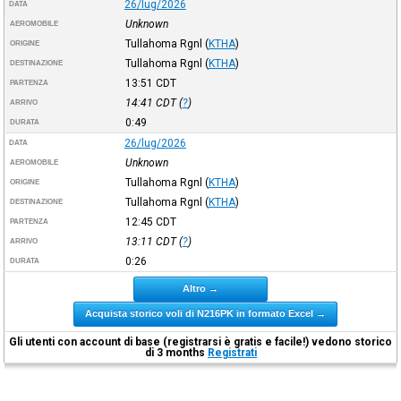
26/lug/2026
DATA
Unknown
AEROMOBILE
Tullahoma Rgnl
(
KTHA
)
ORIGINE
Tullahoma Rgnl
(
KTHA
)
DESTINAZIONE
13:51
CDT
PARTENZA
14:41
CDT
(
?
)
ARRIVO
0:49
DURATA
26/lug/2026
DATA
Unknown
AEROMOBILE
Tullahoma Rgnl
(
KTHA
)
ORIGINE
Tullahoma Rgnl
(
KTHA
)
DESTINAZIONE
12:45
CDT
PARTENZA
13:11
CDT
(
?
)
ARRIVO
0:26
DURATA
Altro →
Acquista storico voli di N216PK in formato Excel →
Gli utenti con account di base (registrarsi è gratis e facile!) vedono storico
di 3 months
Registrati