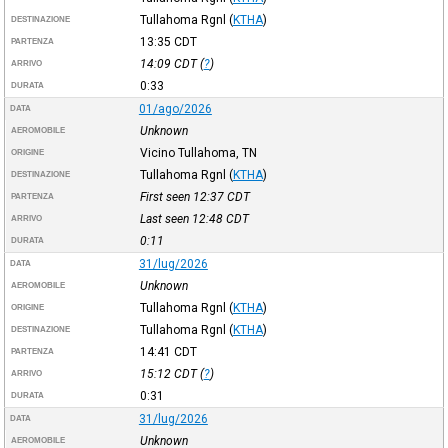
Tullahoma Rgnl
(
KTHA
)
DESTINAZIONE
13:35
CDT
PARTENZA
14:09
CDT
(
?
)
ARRIVO
0:33
DURATA
01/ago/2026
DATA
Unknown
AEROMOBILE
Vicino Tullahoma, TN
ORIGINE
Tullahoma Rgnl
(
KTHA
)
DESTINAZIONE
First seen 12:37
CDT
PARTENZA
Last seen 12:48
CDT
ARRIVO
0:11
DURATA
31/lug/2026
DATA
Unknown
AEROMOBILE
Tullahoma Rgnl
(
KTHA
)
ORIGINE
Tullahoma Rgnl
(
KTHA
)
DESTINAZIONE
14:41
CDT
PARTENZA
15:12
CDT
(
?
)
ARRIVO
0:31
DURATA
31/lug/2026
DATA
Unknown
AEROMOBILE