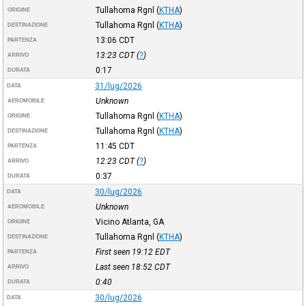
Tullahoma Rgnl
(
KTHA
)
ORIGINE
Tullahoma Rgnl
(
KTHA
)
DESTINAZIONE
13:06
CDT
PARTENZA
13:23
CDT
(
?
)
ARRIVO
0:17
DURATA
31/lug/2026
DATA
Unknown
AEROMOBILE
Tullahoma Rgnl
(
KTHA
)
ORIGINE
Tullahoma Rgnl
(
KTHA
)
DESTINAZIONE
11:45
CDT
PARTENZA
12:23
CDT
(
?
)
ARRIVO
0:37
DURATA
30/lug/2026
DATA
Unknown
AEROMOBILE
Vicino Atlanta, GA
ORIGINE
Tullahoma Rgnl
(
KTHA
)
DESTINAZIONE
First seen 19:12
EDT
PARTENZA
Last seen 18:52
CDT
ARRIVO
0:40
DURATA
30/lug/2026
DATA