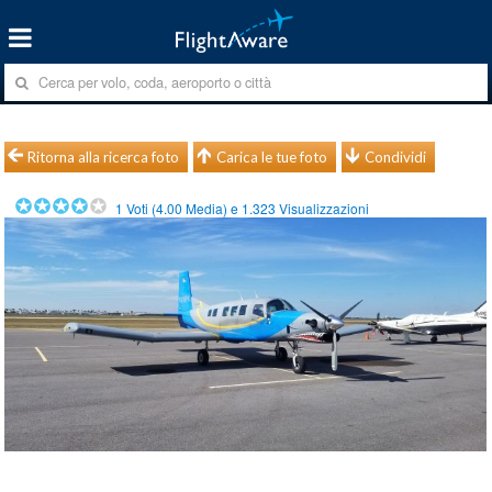
Ritorna alla ricerca foto
Carica le tue foto
Condividi
1
Voti (
4.00
Media) e
1.323
Visualizzazioni