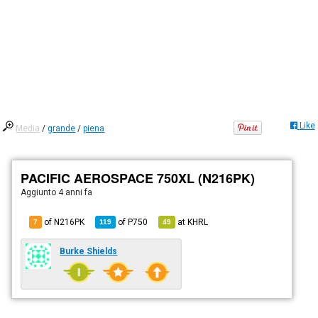
Like
Media
/
grande
/
piena
PACIFIC AEROSPACE 750XL (N216PK)
Aggiunto
4 anni fa
of N216PK
of
P750
at
KHRL
7
119
49
Burke Shields