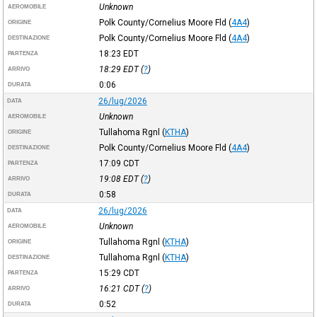
Unknown
AEROMOBILE
Polk County/Cornelius Moore Fld
(
4A4
)
ORIGINE
Polk County/Cornelius Moore Fld
(
4A4
)
DESTINAZIONE
18:23
EDT
PARTENZA
18:29
EDT
(
?
)
ARRIVO
0:06
DURATA
26/lug/2026
DATA
Unknown
AEROMOBILE
Tullahoma Rgnl
(
KTHA
)
ORIGINE
Polk County/Cornelius Moore Fld
(
4A4
)
DESTINAZIONE
17:09
CDT
PARTENZA
19:08
EDT
(
?
)
ARRIVO
0:58
DURATA
26/lug/2026
DATA
Unknown
AEROMOBILE
Tullahoma Rgnl
(
KTHA
)
ORIGINE
Tullahoma Rgnl
(
KTHA
)
DESTINAZIONE
15:29
CDT
PARTENZA
16:21
CDT
(
?
)
ARRIVO
0:52
DURATA