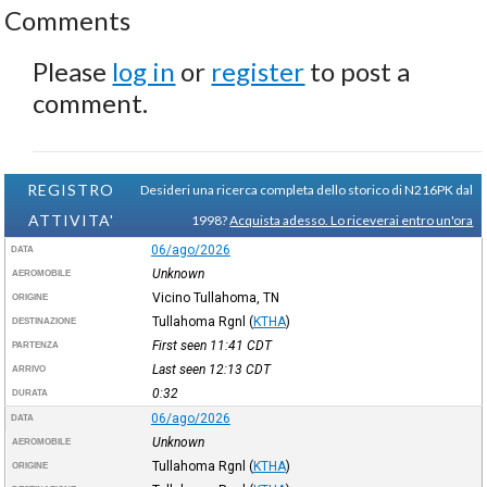
Comments
Please
log in
or
register
to post a
comment.
REGISTRO
Desideri una ricerca completa dello storico di N216PK dal
ATTIVITA'
1998?
Acquista adesso. Lo riceverai entro un'ora
06/ago/2026
DATA
Unknown
AEROMOBILE
Vicino Tullahoma, TN
ORIGINE
Tullahoma Rgnl
(
KTHA
)
DESTINAZIONE
First seen 11:41
CDT
PARTENZA
Last seen 12:13
CDT
ARRIVO
0:32
DURATA
06/ago/2026
DATA
Unknown
AEROMOBILE
Tullahoma Rgnl
(
KTHA
)
ORIGINE