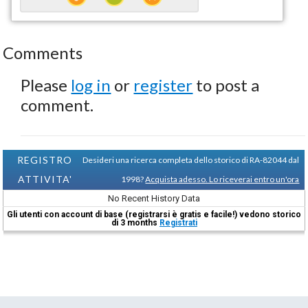
Comments
Please
log in
or
register
to post a
comment.
REGISTRO
Desideri una ricerca completa dello storico di RA-82044 dal
ATTIVITA'
1998?
Acquista adesso. Lo riceverai entro un'ora
No Recent History Data
Gli utenti con account di base (registrarsi è gratis e facile!) vedono storico
di 3 months
Registrati