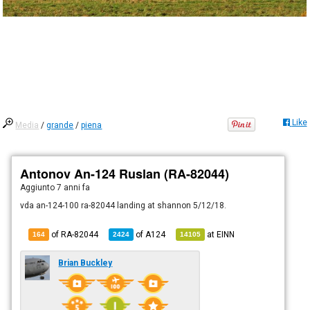
Like
Media
/
grande
/
piena
Antonov An-124 Ruslan (RA-82044)
Aggiunto
7 anni fa
vda an-124-100 ra-82044 landing at shannon 5/12/18.
of RA-82044
of
A124
at
EINN
164
2424
14105
Brian Buckley