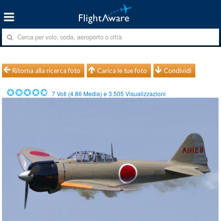
Ritorna alla ricerca foto
Carica le tue foto
Condividi
7
Voti (
4.86
Media) e
3.505
Visualizzazioni