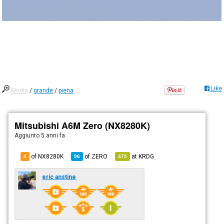
Like
Media
/
grande
/
piena
Mitsubishi A6M Zero (NX8280K)
Aggiunto
5 anni fa
of NX8280K
of
ZERO
at
KRDG
4
96
475
eric anstine