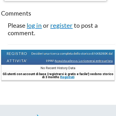
Comments
Please
log in
or
register
to post a
comment.
REGISTRO
Desideri una ricerca completa dello storico di NX8280K dal
ATTIVITA'
1998?
Acquista adesso. Lo riceverai entro un'ora
No Recent History Data
Gli utenti con account di base (registrarsi è gratis e facile!) vedono storico
di 3 months
Registrati