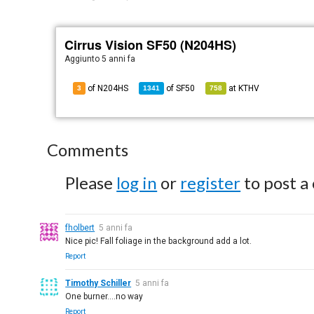
Cirrus Vision SF50 (N204HS)
Aggiunto
5 anni fa
of N204HS
of
SF50
at
KTHV
3
1341
758
Comments
Please
log in
or
register
to post a
fholbert
5 anni fa
Nice pic! Fall foliage in the background add a lot.
Report
Timothy Schiller
5 anni fa
One burner....no way
Report