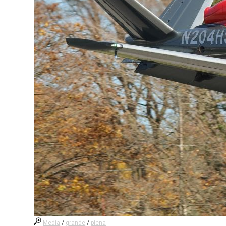
Media
/
grande
/
piena