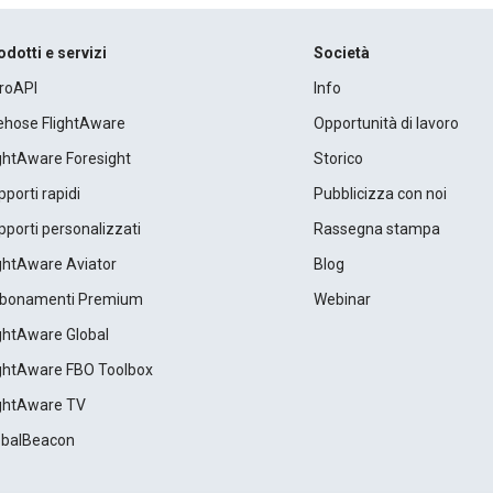
odotti e servizi
Società
roAPI
Info
rehose FlightAware
Opportunità di lavoro
ightAware Foresight
Storico
porti rapidi
Pubblicizza con noi
porti personalizzati
Rassegna stampa
ightAware Aviator
Blog
bonamenti Premium
Webinar
ightAware Global
ightAware FBO Toolbox
ightAware TV
obalBeacon