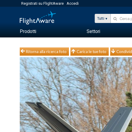
Registrati su FlightAware
Accedi
Tutti
Prodotti
Settori
Ritorna alla ricerca foto
Carica le tue foto
Condivid