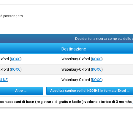
and passengers.
Desideri una ricerca completa dello
Destinazione
Oxford
(
KOXC
)
Waterbury-Oxford
(
KOXC
)
Oxford
(
KOXC
)
Waterbury-Oxford
(
KOXC
)
KLNS
)
Waterbury-Oxford
(
KOXC
)
Altro →
Acquista storico voli di N204HS in formato Excel →
i con account di base (registrarsi è gratis e facile!) vedono storico di 3 months