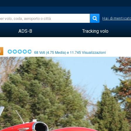
Hai dimenticato
ADS-B
Tracking volo
i
68
Voti (
4.75
Media) e
11.745
Visualizzazioni