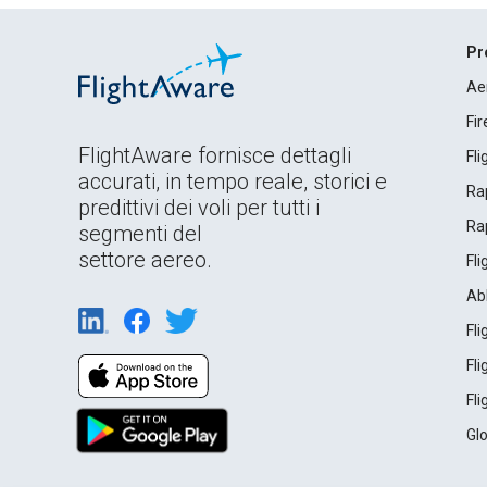
Pr
Ae
Fi
FlightAware fornisce dettagli
Fl
accurati, in tempo reale, storici e
Rap
predittivi dei voli per tutti i
Rap
segmenti del
settore aereo.
Fl
Ab
Fl
Fl
Fl
Gl