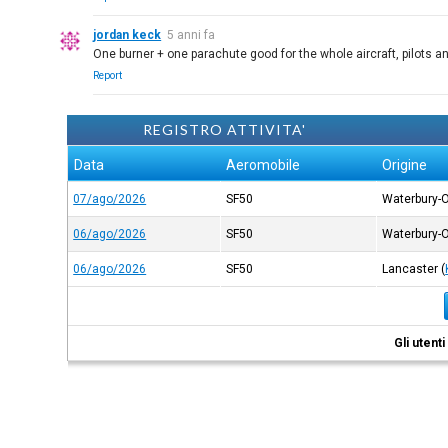
jordan keck
5 anni fa
One burner + one parachute good for the whole aircraft, pilots 
Report
REGISTRO ATTIVITA'
Data
Aeromobile
Origine
07/ago/2026
SF50
Waterbury-
06/ago/2026
SF50
Waterbury-
06/ago/2026
SF50
Lancaster
(
Gli utent