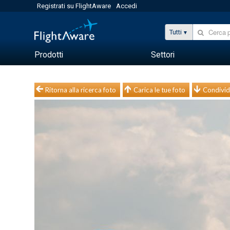
Registrati su FlightAware
Accedi
Tutti
Prodotti
Settori
Ritorna alla ricerca foto
Carica le tue foto
Condivid