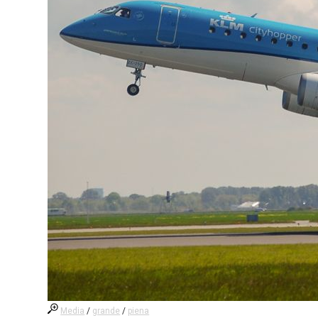
Media
/
grande
/
piena