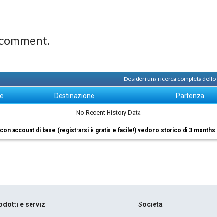
 comment.
Desideri una ricerca completa dello
ne
Destinazione
Partenza
No Recent History Data
i con account di base (registrarsi è gratis e facile!) vedono storico di 3 months
odotti e servizi
Società