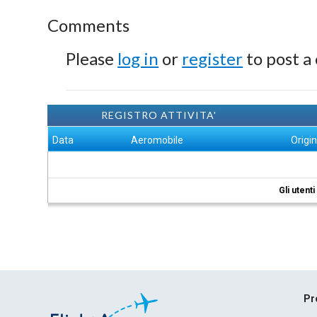
Comments
Please
log in
or
register
to post a
REGISTRO ATTIVITA'
Data
Aeromobile
Origi
Gli utent
Pr