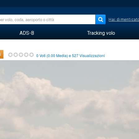
Hai dimenticato
ADS-B
Tracking volo
i
0
Voti (
0.00
Media) e
527
Visualizzazioni