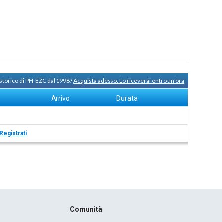
 storico di PH-EZC dal 1998?
Acquista adesso. Lo riceverai entro un'ora
Arrivo
Durata
Registrati
Comunità