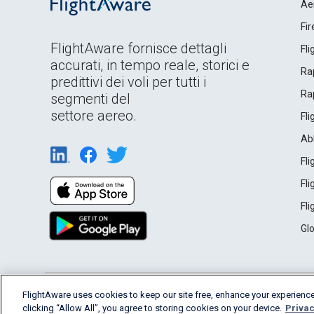
Ae
Fi
FlightAware fornisce dettagli
Fl
accurati, in tempo reale, storici e
Rap
predittivi dei voli per tutti i
Rap
segmenti del
settore aereo.
Fl
Ab
Fl
Fl
Fl
Gl
English (USA)
FlightAware uses cookies to keep our site free, enhance your experience
2026 FlightAware
Terms of Use
Privacy
clicking “Allow All”, you agree to storing cookies on your device.
Privac