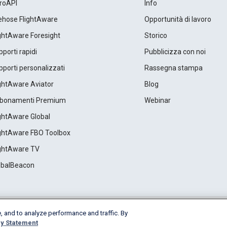
roAPI
Info
rehose FlightAware
Opportunità di lavoro
ightAware Foresight
Storico
porti rapidi
Pubblicizza con noi
porti personalizzati
Rassegna stampa
ightAware Aviator
Blog
bonamenti Premium
Webinar
ightAware Global
ightAware FBO Toolbox
ightAware TV
obalBeacon
, and to analyze performance and traffic. By
Cookie Settings
y Statement