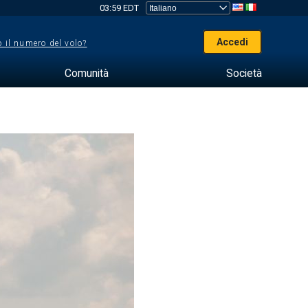
03:59 EDT
Accedi
 il numero del volo?
Comunità
Società