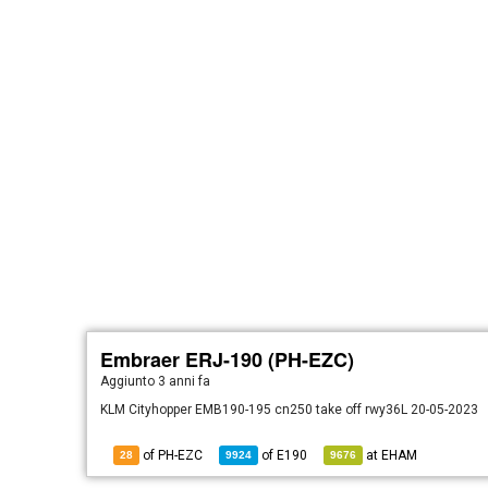
Embraer ERJ-190 (PH-EZC)
Aggiunto
3 anni fa
KLM Cityhopper EMB190-195 cn250 take off rwy36L 20-05-2023
of PH-EZC
of
E190
at
EHAM
28
9924
9676