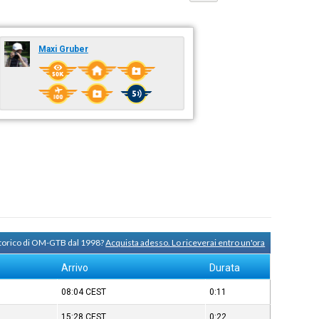
Maxi Gruber
storico di OM-GTB dal 1998?
Acquista adesso. Lo riceverai entro un'ora
Arrivo
Durata
08:04
CEST
0:11
15:28
CEST
0:22