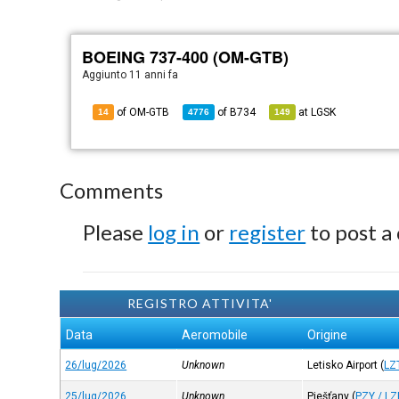
BOEING 737-400 (OM-GTB)
Aggiunto
11 anni fa
of OM-GTB
of
B734
at
LGSK
14
4776
149
Comments
Please
log in
or
register
to post a
REGISTRO ATTIVITA'
Data
Aeromobile
Origine
26/lug/2026
Unknown
Letisko Airport
(
LZ
25/lug/2026
Unknown
Piešťany
(
PZY / L