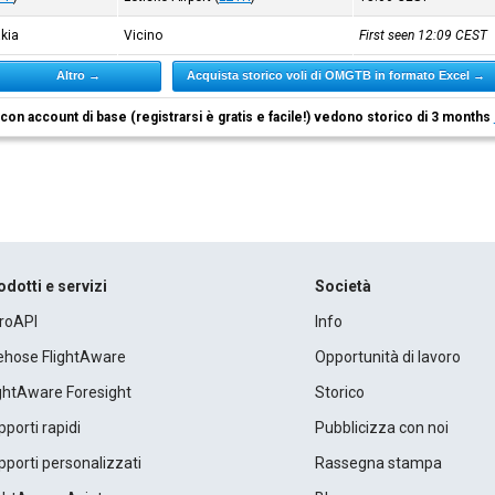
akia
Vicino
First seen 12:09
CEST
Altro →
Acquista storico voli di OMGTB in formato Excel →
i con account di base (registrarsi è gratis e facile!) vedono storico di 3 months
odotti e servizi
Società
roAPI
Info
rehose FlightAware
Opportunità di lavoro
ightAware Foresight
Storico
porti rapidi
Pubblicizza con noi
porti personalizzati
Rassegna stampa