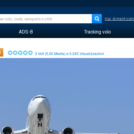
Hai dimenticato
ADS-B
Tracking volo
i
3
Voti (
5.00
Media) e
5.240
Visualizzazioni