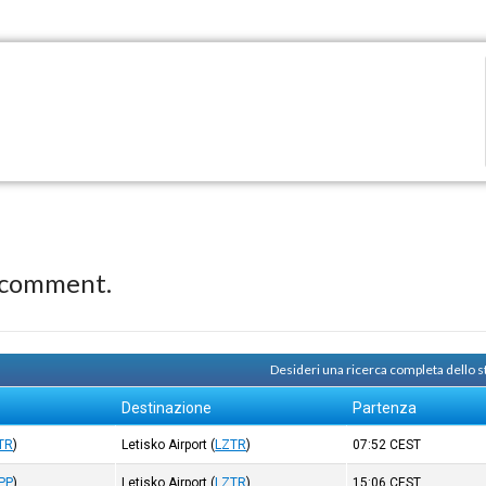
 comment.
Desideri una ricerca completa dello 
Destinazione
Partenza
TR
)
Letisko Airport
(
LZTR
)
07:52
CEST
ZPP
)
Letisko Airport
(
LZTR
)
15:06
CEST