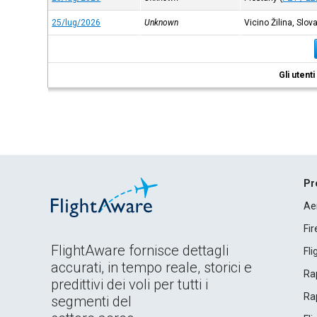
25/lug/2026
Unknown
Vicino Žilina, Slov
Gli utent
Pr
Ae
Fi
FlightAware fornisce dettagli
Fl
accurati, in tempo reale, storici e
Rap
predittivi dei voli per tutti i
Rap
segmenti del