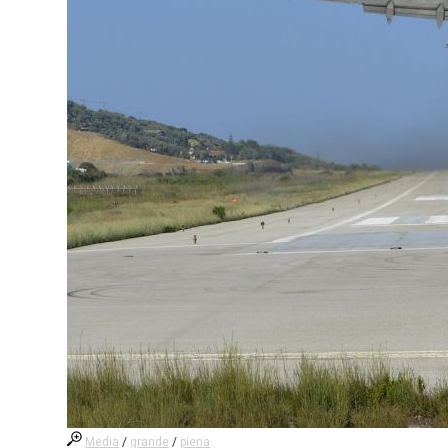
Media
/
grande
/
piena