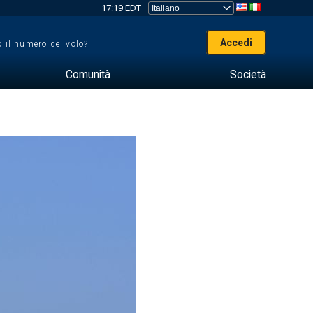
17:19 EDT
Accedi
 il numero del volo?
Comunità
Società