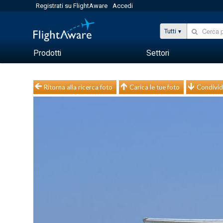
Registrati su FlightAware
Accedi
Tutti
Prodotti
Settori
Ritorna alla ricerca foto
Carica le tue foto
Condivid