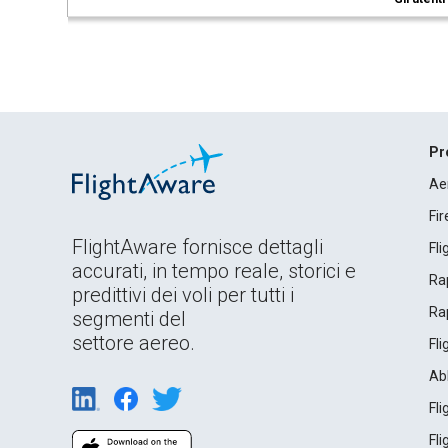
Pr
Ae
Fi
FlightAware fornisce dettagli
Fl
accurati, in tempo reale, storici e
Rap
predittivi dei voli per tutti i
Rap
segmenti del
settore aereo.
Fl
Ab
Fl
Fl