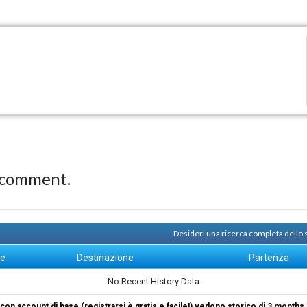
 comment.
Desideri una ricerca completa dello
ne
Destinazione
Partenza
No Recent History Data
i con account di base (registrarsi è gratis e facile!) vedono storico di 3 months