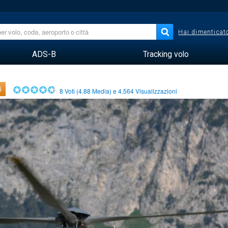
Hai dimenticato
ADS-B
Tracking volo
i
8
Voti (
4.88
Media) e
4.564
Visualizzazioni