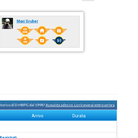
Maxi Gruber
 storico di D-HBPG dal 1998?
Acquista adesso. Lo riceverai entro un'ora
Arrivo
Durata
Registrati