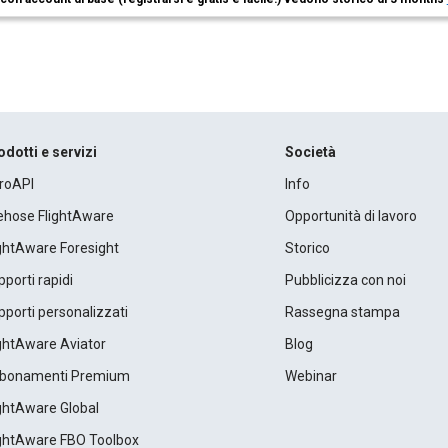
odotti e servizi
Società
roAPI
Info
rehose FlightAware
Opportunità di lavoro
ightAware Foresight
Storico
porti rapidi
Pubblicizza con noi
porti personalizzati
Rassegna stampa
ightAware Aviator
Blog
bonamenti Premium
Webinar
ightAware Global
ightAware FBO Toolbox