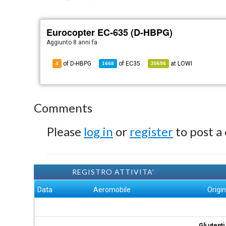
Eurocopter EC-635 (D-HBPG)
Aggiunto
8 anni fa
of D-HBPG
of
EC35
at
LOWI
4
1668
20696
Comments
Please
log in
or
register
to post a
REGISTRO ATTIVITA'
Data
Aeromobile
Origi
Gli utent