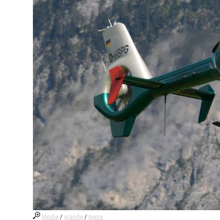
Media
/
grande
/
piena