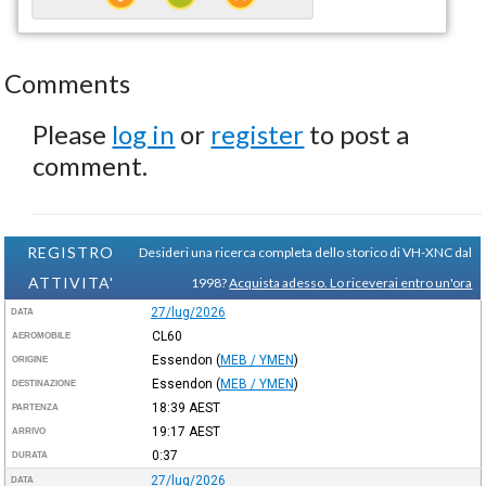
Comments
Please
log in
or
register
to post a
comment.
REGISTRO
Desideri una ricerca completa dello storico di VH-XNC dal
ATTIVITA'
1998?
Acquista adesso. Lo riceverai entro un'ora
27/lug/2026
DATA
CL60
AEROMOBILE
Essendon
(
MEB / YMEN
)
ORIGINE
Essendon
(
MEB / YMEN
)
DESTINAZIONE
18:39
AEST
PARTENZA
19:17
AEST
ARRIVO
0:37
DURATA
27/lug/2026
DATA