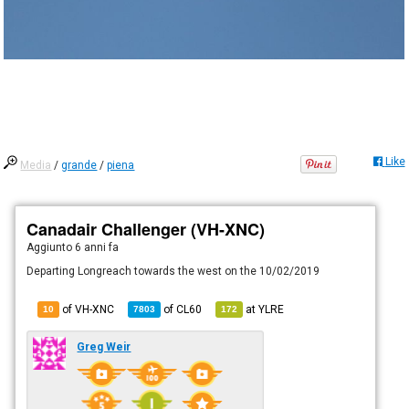
Like
Media
/
grande
/
piena
Canadair Challenger (VH-XNC)
Aggiunto
6 anni fa
Departing Longreach towards the west on the 10/02/2019
of VH-XNC
of
CL60
at
YLRE
10
7803
172
Greg Weir