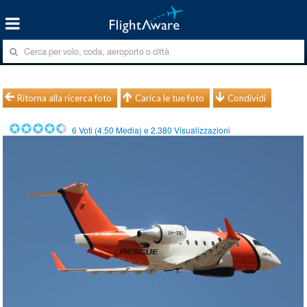
Ritorna alla ricerca foto
Carica le tue foto
Condividi
6
Voti (
4.50
Media) e
2.380
Visualizzazioni