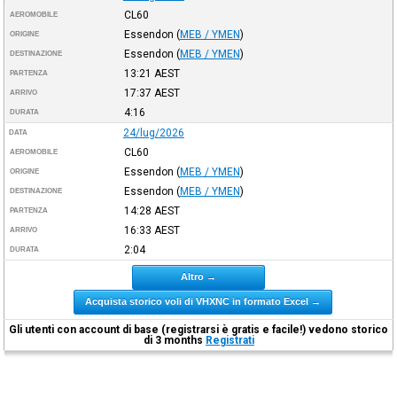
CL60
AEROMOBILE
Essendon
(
MEB / YMEN
)
ORIGINE
Essendon
(
MEB / YMEN
)
DESTINAZIONE
13:21
AEST
PARTENZA
17:37
AEST
ARRIVO
4:16
DURATA
24/lug/2026
DATA
CL60
AEROMOBILE
Essendon
(
MEB / YMEN
)
ORIGINE
Essendon
(
MEB / YMEN
)
DESTINAZIONE
14:28
AEST
PARTENZA
16:33
AEST
ARRIVO
2:04
DURATA
Altro →
Acquista storico voli di VHXNC in formato Excel →
Gli utenti con account di base (registrarsi è gratis e facile!) vedono storico
di 3 months
Registrati