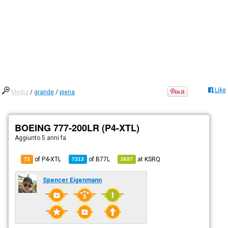
Like
Media
/
grande
/
piena
BOEING 777-200LR (P4-XTL)
Aggiunto
5 anni fa
of P4-XTL
of
B77L
at
KSRQ
73
7313
2697
Spencer Eigenmann