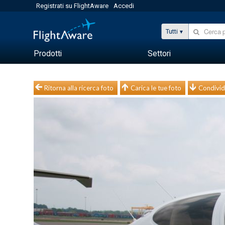
Registrati su FlightAware
Accedi
Tutti
Prodotti
Settori
Ritorna alla ricerca foto
Carica le tue foto
Condivid