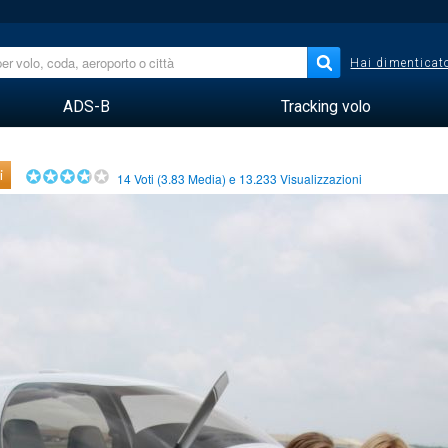
Hai dimenticato
ADS-B
Tracking volo
i
14
Voti (
3.83
Media) e
13.233
Visualizzazioni