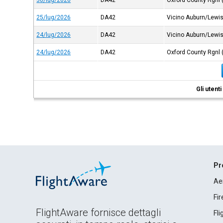
30/lug/2026
DA42
Oxford County Rgnl
25/lug/2026
DA42
Vicino Auburn/Lewi
24/lug/2026
DA42
Vicino Auburn/Lewi
24/lug/2026
DA42
Oxford County Rgnl
Gli utent
Pr
Ae
Fi
FlightAware fornisce dettagli
Fl