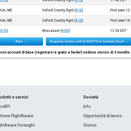
(
81B
)
Oxford County Rgnl
(
81B
)
11:42
EDT
ston, ME
Oxford County Rgnl
(
81B
)
First seen 12
ston, ME
Oxford County Rgnl
(
81B
)
First seen 14
(
81B
)
Wiscasset
(
KIWI
)
12:30
EDT
Altro →
Acquista storico voli di N147TS in formato Excel →
i con account di base (registrarsi è gratis e facile!) vedono storico di 3 months
odotti e servizi
Società
roAPI
Info
rehose FlightAware
Opportunità di lavoro
ightAware Foresight
Storico