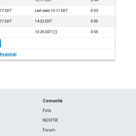
12:17
EDT
0:34
:17
EDT
Last seen 13:11
EDT
0:53
:17
EDT
14:22
EDT
0:05
13:26
EDT
(
?
)
0:55
Registrati
Comunità
Foto
NOVITA'
Forum