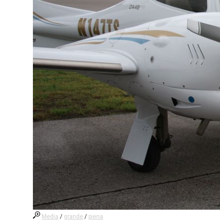
Media
/
grande
/
piena