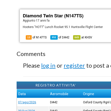
Diamond Twin Star (N147TS)
Aggiunto
17 anni fa
Hooters "HOTT" Lunch Rocket 95.1 Huntsville Flight Center
of N147TS
of
DA42
at
KHSV
13
952
649
Comments
Please
log in
or
register
to post a
REGISTRO ATTIVITA'
Data
Aeromobile
Origine
07/ago/2026
DA42
Oxford County Rgnl