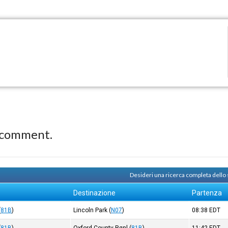
 comment.
Desideri una ricerca completa dello
Destinazione
Partenza
(
81B
)
Lincoln Park
(
N07
)
08:38
EDT