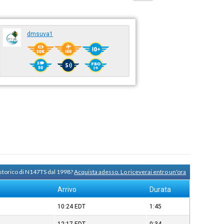
dmsuva1
 storico di N147TS dal 1998?
Acquista adesso. Lo riceverai entro un'ora
Arrivo
Durata
10:24
EDT
1:45