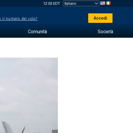
12:03 EDT
Accedi
 il numero del volo?
Comunità
Società