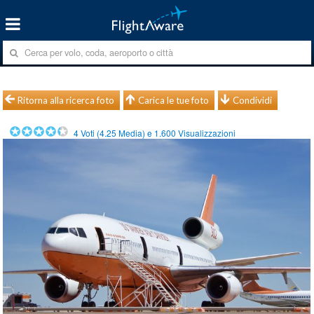
Ritorna alla ricerca foto
Carica le tue foto
Condividi
4
Voti (
4.25
Media) e
1.600
Visualizzazioni