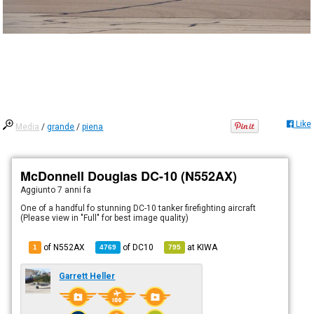
Like
Media
/
grande
/
piena
McDonnell Douglas DC-10 (N552AX)
Aggiunto
7 anni fa
One of a handful fo stunning DC-10 tanker firefighting aircraft
(Please view in "Full" for best image quality)
of N552AX
of
DC10
at
KIWA
1
4769
795
Garrett Heller