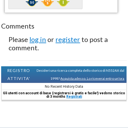
Comments
Please
log in
or
register
to post a
comment.
REGISTRO
Desideri una ricerca completa dello storico di N552AX dal
ATTIVITA'
1998?
Acquista adesso. Lo riceverai entro un'ora
No Recent History Data
Gli utenti con account di base (registrarsi è gratis e facile!) vedono storico
di 3 months
Registrati