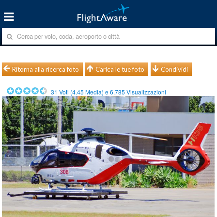
Ritorna alla ricerca foto
Carica le tue foto
Condividi
31
Voti (
4.45
Media) e
6.785
Visualizzazioni