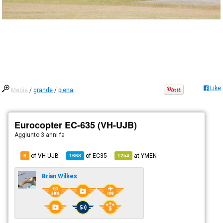
Like
Media
/
grande
/
piena
Eurocopter EC-635 (VH-UJB)
Aggiunto
3 anni fa
of VH-UJB
of
EC35
at
YMEN
6
1668
1254
Brian Wilkes