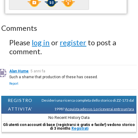
Comments
Please
log in
or
register
to post a
comment.
Alan Hume
5 anni fa
Such a shame that production of these has ceased.
Report
REGISTRO
Desideri una ricerca completa dello storico di ZZ-173 dal
ATTIVITA'
1998?
Acquista adesso. Lo riceverai entro un'ora
No Recent History Data
Gli utenti con account di base (registrarsi è gratis e facile!) vedono storico
di 3 months
Registrati