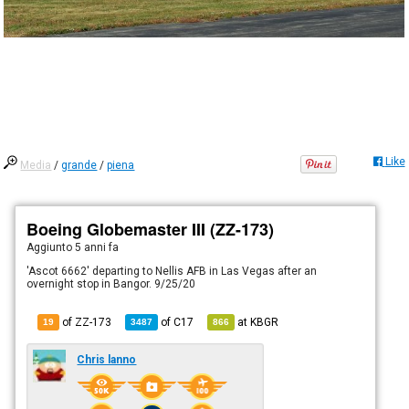
Like
Media
/
grande
/
piena
Boeing Globemaster III (ZZ-173)
Aggiunto
5 anni fa
'Ascot 6662' departing to Nellis AFB in Las Vegas after an
overnight stop in Bangor. 9/25/20
of ZZ-173
of
C17
at
KBGR
19
3487
866
Chris lanno