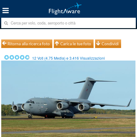
Ritorna alla ricerca foto
Carica le tue foto
Condividi
12
Voti (
4.75
Media) e
3.416
Visualizzazioni