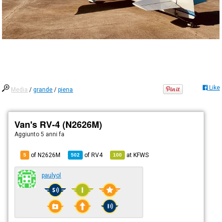
Like
Media
/
grande
/
piena
Van's RV-4 (N2626M)
Aggiunto
5 anni fa
of N2626M
of
RV4
at
KFWS
5
502
100
paulyol