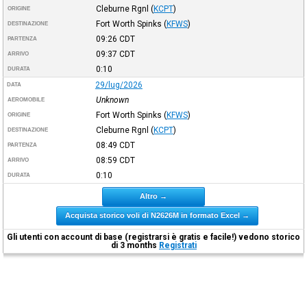
Cleburne Rgnl
(
KCPT
)
ORIGINE
Fort Worth Spinks
(
KFWS
)
DESTINAZIONE
09:26
CDT
PARTENZA
09:37
CDT
ARRIVO
0:10
DURATA
29/lug/2026
DATA
Unknown
AEROMOBILE
Fort Worth Spinks
(
KFWS
)
ORIGINE
Cleburne Rgnl
(
KCPT
)
DESTINAZIONE
08:49
CDT
PARTENZA
08:59
CDT
ARRIVO
0:10
DURATA
Altro →
Acquista storico voli di N2626M in formato Excel →
Gli utenti con account di base (registrarsi è gratis e facile!) vedono storico
di 3 months
Registrati