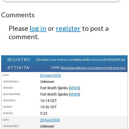
Comments
Please
log in
or
register
to post a
comment.
REGISTRO
Desideri una ricerca completa dello storico di N2626M dal
ATTIVITA'
1998?
Acquista adesso. Lo riceverai entro un'ora
02/ago/2026
DATA
Unknown
AEROMOBILE
Fort Worth Spinks
(
KFWS
)
ORIGINE
Fort Worth Spinks
(
KFWS
)
DESTINAZIONE
10:14
CDT
PARTENZA
10:36
CDT
ARRIVO
0:22
DURATA
29/lug/2026
DATA
Unknown
AEROMOBILE