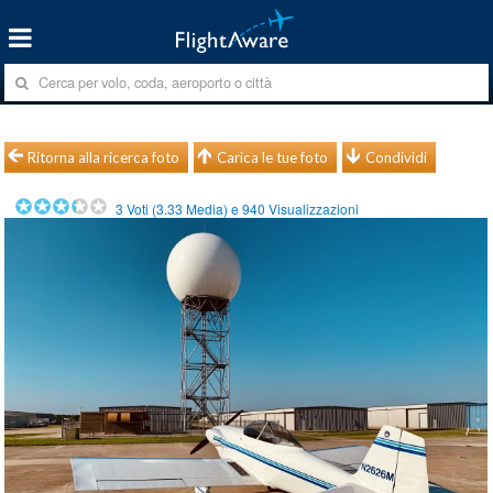
Ritorna alla ricerca foto
Carica le tue foto
Condividi
3
Voti (
3.33
Media) e
940
Visualizzazioni