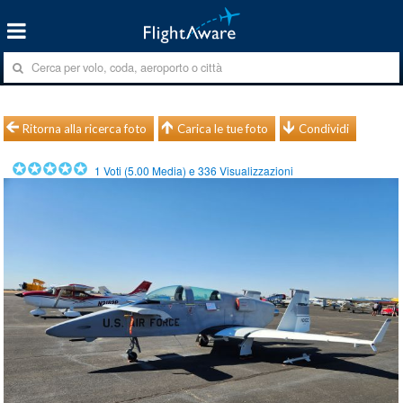
Ritorna alla ricerca foto
Carica le tue foto
Condividi
1
Voti (
5.00
Media) e
336
Visualizzazioni