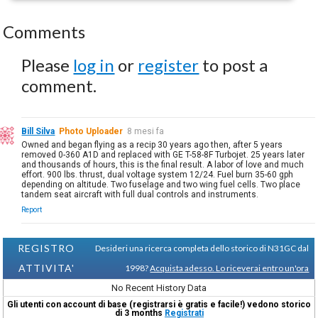
Comments
Please
log in
or
register
to post a
comment.
Bill Silva
Photo Uploader
8 mesi fa
Owned and began flying as a recip 30 years ago then, after 5 years
removed 0-360 A1D and replaced with GE T-58-8F Turbojet. 25 years later
and thousands of hours, this is the final result. A labor of love and much
effort. 900 lbs. thrust, dual voltage system 12/24. Fuel burn 35-60 gph
depending on altitude. Two fuselage and two wing fuel cells. Two place
tandem seat aircraft with full dual controls and instruments.
Report
REGISTRO
Desideri una ricerca completa dello storico di N31GC dal
ATTIVITA'
1998?
Acquista adesso. Lo riceverai entro un'ora
No Recent History Data
Gli utenti con account di base (registrarsi è gratis e facile!) vedono storico
di 3 months
Registrati