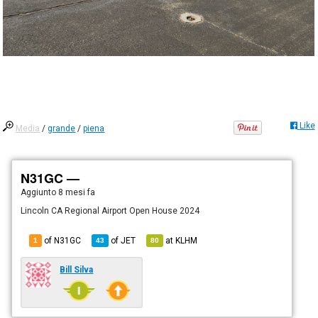
Like
Media
/
grande
/
piena
N31GC —
Aggiunto
8 mesi fa
Lincoln CA Regional Airport Open House 2024
of N31GC
of
JET
at
KLHM
1
43
80
Bill Silva