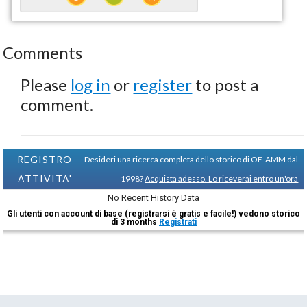
Comments
Please
log in
or
register
to post a
comment.
REGISTRO
Desideri una ricerca completa dello storico di OE-AMM dal
ATTIVITA'
1998?
Acquista adesso. Lo riceverai entro un'ora
No Recent History Data
Gli utenti con account di base (registrarsi è gratis e facile!) vedono storico
di 3 months
Registrati