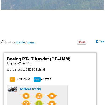
Like
Media
/
grande
/
piena
Boeing PT-17 Kaydet (OE-AMM)
Aggiunto
7 anni fa
Wolfgangsee, D-ECSO behind
of OE-AMM
of
ST75
11
966
Andreas Stöckl