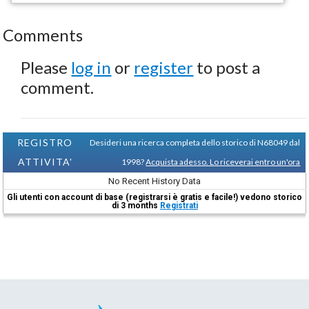
Comments
Please
log in
or
register
to post a
comment.
REGISTRO
Desideri una ricerca completa dello storico di N68049 dal
ATTIVITA'
1998?
Acquista adesso. Lo riceverai entro un'ora
No Recent History Data
Gli utenti con account di base (registrarsi è gratis e facile!) vedono storico
di 3 months
Registrati