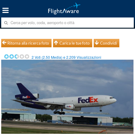
Ritorna alla ricerca foto
Carica le tue foto
Condividi
2
Voti (
2.50
Media) e
2.209
Visualizzazioni