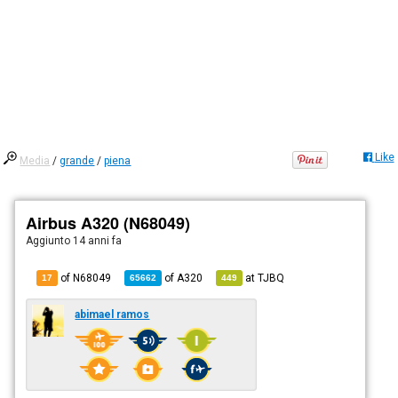
Like
Media
/
grande
/
piena
Airbus A320 (N68049)
Aggiunto
14 anni fa
of N68049
of
A320
at
TJBQ
17
65662
449
abimael ramos