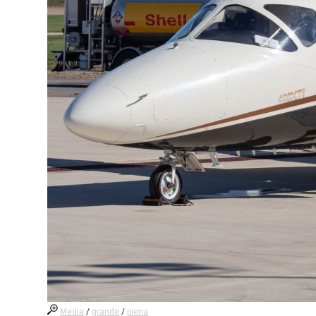
Media
/
grande
/
piena