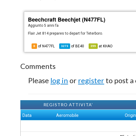
Beechcraft Beechjet (N477FL)
Aggiunto
5 anni fa
Flair Jet 814 prepares to depart for Teterboro.
of N477FL
of
BE40
at
KHAO
8
3273
399
Comments
Please
log in
or
register
to post a
REGISTRO ATTIVITA'
Data
Aeromobile
Origi