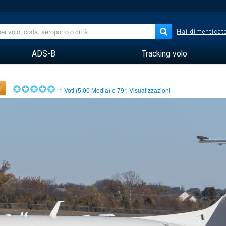
Hai dimenticato
ADS-B
Tracking volo
i
1
Voti (
5.00
Media) e
791
Visualizzazioni