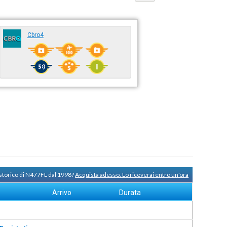
Cbro4
 storico di N477FL dal 1998?
Acquista adesso. Lo riceverai entro un'ora
Arrivo
Durata