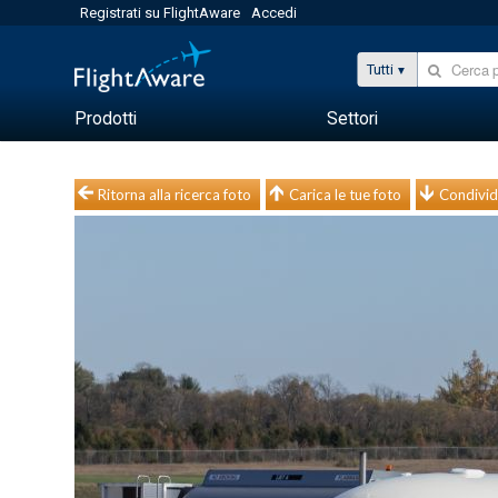
Registrati su FlightAware
Accedi
Tutti
Prodotti
Settori
Ritorna alla ricerca foto
Carica le tue foto
Condivid