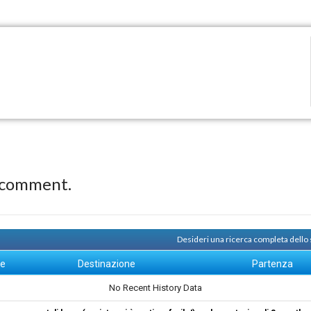
 comment.
Desideri una ricerca completa dello
ne
Destinazione
Partenza
No Recent History Data