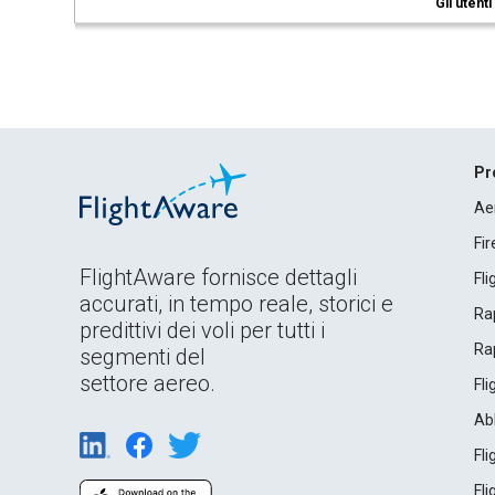
Gli utent
Pr
Ae
Fi
FlightAware fornisce dettagli
Fl
accurati, in tempo reale, storici e
Rap
predittivi dei voli per tutti i
Rap
segmenti del
settore aereo.
Fl
Ab
Fl
Fl