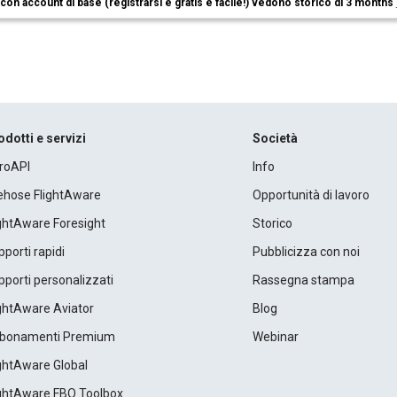
i con account di base (registrarsi è gratis e facile!) vedono storico di 3 months
odotti e servizi
Società
roAPI
Info
rehose FlightAware
Opportunità di lavoro
ightAware Foresight
Storico
porti rapidi
Pubblicizza con noi
porti personalizzati
Rassegna stampa
ightAware Aviator
Blog
bonamenti Premium
Webinar
ightAware Global
ightAware FBO Toolbox