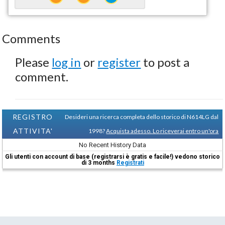
Comments
Please
log in
or
register
to post a
comment.
REGISTRO
Desideri una ricerca completa dello storico di N614LG dal
ATTIVITA'
1998?
Acquista adesso. Lo riceverai entro un'ora
No Recent History Data
Gli utenti con account di base (registrarsi è gratis e facile!) vedono storico
di 3 months
Registrati