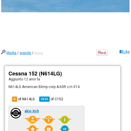
Like
Media
/
grande
/
piena
Cessna 152 (N614LG)
Aggiunto
12 anni fa
N614LG American Blimp corp A-60R c/n 014
of N614LG
of
C152
8
3315
akio itoh