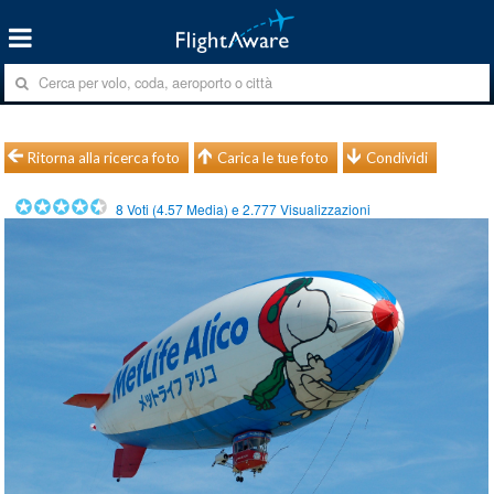
Ritorna alla ricerca foto
Carica le tue foto
Condividi
8
Voti (
4.57
Media) e
2.777
Visualizzazioni