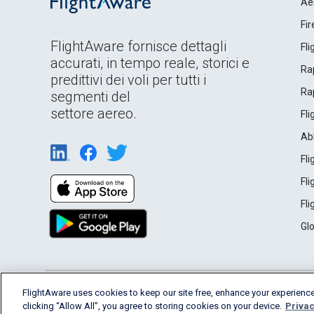
Ae
Fi
FlightAware fornisce dettagli
Fl
accurati, in tempo reale, storici e
Rap
predittivi dei voli per tutti i
Rap
segmenti del
settore aereo.
Fl
Ab
Fl
Fl
Fl
Gl
English (USA)
FlightAware uses cookies to keep our site free, enhance your experience
2026 FlightAware
Terms of Use
Privacy
clicking “Allow All”, you agree to storing cookies on your device.
Privac