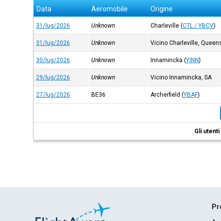
Data
Aeromobile
Origine
31/lug/2026
Unknown
Charleville
(
CTL / YBCV
)
31/lug/2026
Unknown
Vicino Charleville, Queen
30/lug/2026
Unknown
Innamincka
(
YINN
)
29/lug/2026
Unknown
Vicino Innamincka, SA
27/lug/2026
BE36
Archerfield
(
YBAF
)
Gli utent
Pr