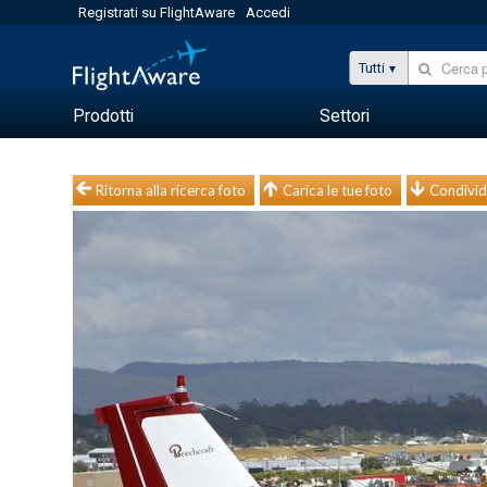
Registrati su FlightAware
Accedi
Tutti
Prodotti
Settori
Ritorna alla ricerca foto
Carica le tue foto
Condivid