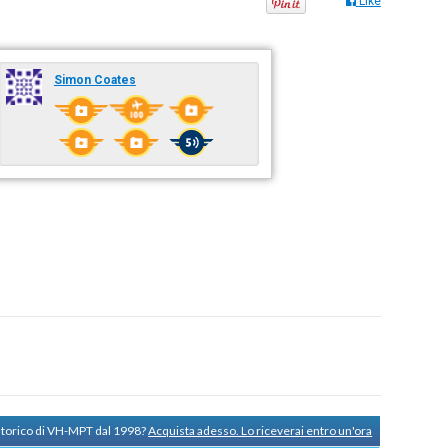
Like
Simon Coates
 storico di VH-MPT dal 1998?
Acquista adesso. Lo riceverai entro un'ora