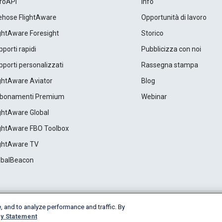
roAPI
Info
rehose FlightAware
Opportunità di lavoro
ightAware Foresight
Storico
porti rapidi
Pubblicizza con noi
porti personalizzati
Rassegna stampa
ightAware Aviator
Blog
bonamenti Premium
Webinar
ightAware Global
ightAware FBO Toolbox
ightAware TV
obalBeacon
, and to analyze performance and traffic. By
Cookie Settings
y Statement