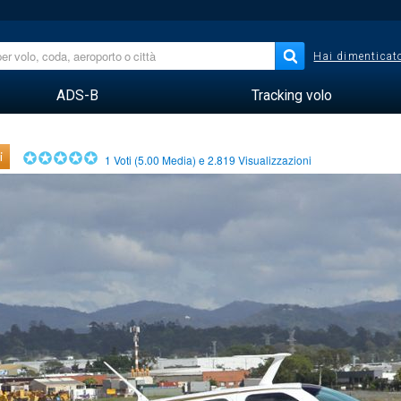
Hai dimenticato
ADS-B
Tracking volo
i
1
Voti (
5.00
Media) e
2.819
Visualizzazioni