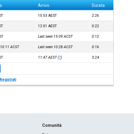
a
Arrivo
Durata
ST
15:53
AEST
2:26
ST
12:01
AEST
0:22
ST
Last seen 15:09
ACST
0:12
n 10:11
ACST
Last seen 10:28
ACST
0:16
ST
11:47
AEST
(
?
)
3:24
Registrati
Comunità