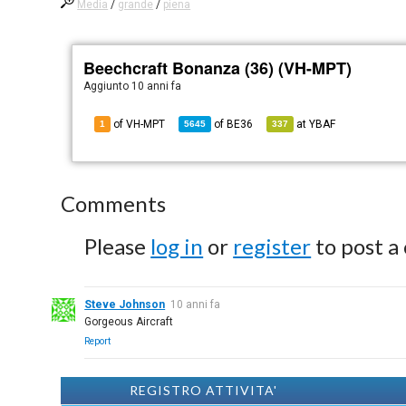
Media
/
grande
/
piena
Beechcraft Bonanza (36) (VH-MPT)
Aggiunto
10 anni fa
of VH-MPT
of
BE36
at
YBAF
1
5645
337
Comments
Please
log in
or
register
to post a
Steve Johnson
10 anni fa
Gorgeous Aircraft
Report
REGISTRO ATTIVITA'