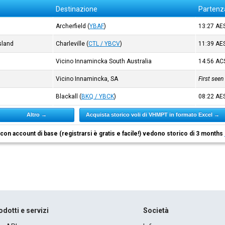
Destinazione
Partenz
Archerfield
(
YBAF
)
13:27
AE
sland
Charleville
(
CTL / YBCV
)
11:39
AE
Vicino Innamincka South Australia
14:56
AC
Vicino Innamincka, SA
First see
Blackall
(
BKQ / YBCK
)
08:22
AE
Altro →
Acquista storico voli di VHMPT in formato Excel →
i con account di base (registrarsi è gratis e facile!) vedono storico di 3 months
odotti e servizi
Società