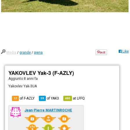
Like
Media
/
grande
/
piena
YAKOVLEV Yak-3 (F-AZLY)
Aggiunto
8 anni fa
Yakovlev Yak-3UA
of F-AZLY
of
YAK3
at
LFFQ
12
59
480
Jean-Pierre MARTINROCHE