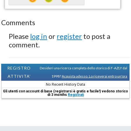
Comments
Please
log in
or
register
to post a
comment.
REGISTRO
Desideri una ricerca completa dello storico di F-AZLY dal
ATTIVITA'
1998?
Acquista adesso. Lo riceverai entro un'ora
No Recent History Data
Gli utenti con account di base (registrarsi è gratis e facile!) vedono storico
di 3 months
Registrati