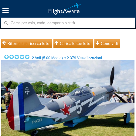
Ritorna alla ricerca foto
Carica le tue foto
Condividi
2
Voti (
5.00
Media) e
2.379
Visualizzazioni