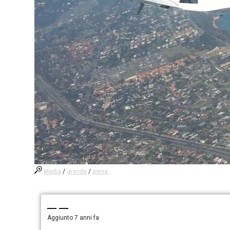
Media
/
grande
/
piena
— —
Aggiunto
7 anni fa