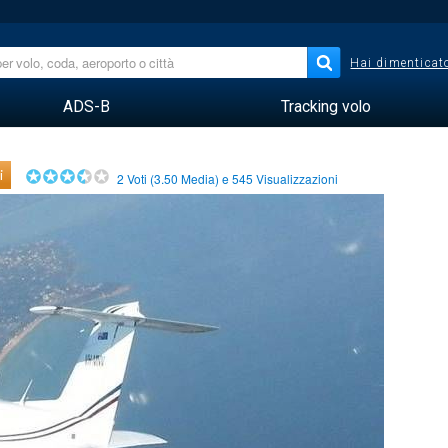
Hai dimenticato
ADS-B
Tracking volo
i
2
Voti (
3.50
Media) e
545
Visualizzazioni