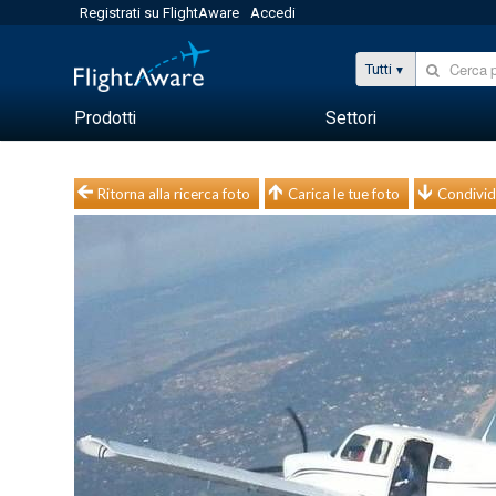
Registrati su FlightAware
Accedi
Tutti
Prodotti
Settori
Ritorna alla ricerca foto
Carica le tue foto
Condivid