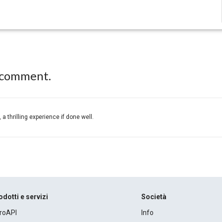
 comment.
 a thrilling experience if done well.
odotti e servizi
Società
roAPI
Info