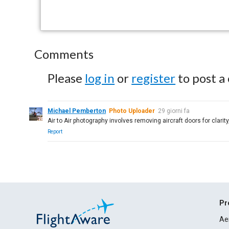
Comments
Please
log in
or
register
to post a
Michael Pemberton
Photo Uploader
29 giorni fa
Air to Air photography involves removing aircraft doors for clarity,
Report
Pr
Ae