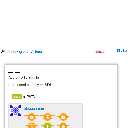
Like
Media
/
grande
/
piena
— —
Aggiunto
13 anni fa
High speed pass by an AT-6.
at
PAFA
1482
aleutianman