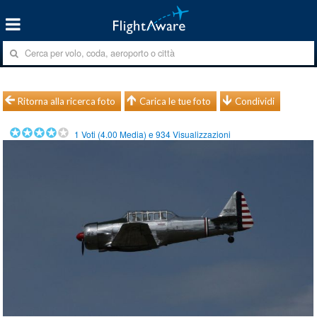
Ritorna alla ricerca foto
Carica le tue foto
Condividi
1
Voti (
4.00
Media) e
934
Visualizzazioni