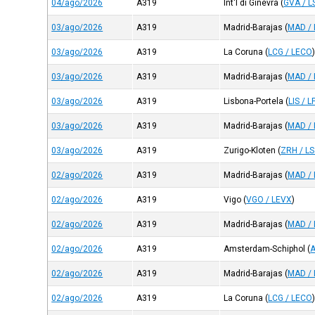
04/ago/2026
A319
Int'l di Ginevra
(
GVA / 
03/ago/2026
A319
Madrid-Barajas
(
MAD /
03/ago/2026
A319
La Coruna
(
LCG / LECO
03/ago/2026
A319
Madrid-Barajas
(
MAD /
03/ago/2026
A319
Lisbona-Portela
(
LIS / 
03/ago/2026
A319
Madrid-Barajas
(
MAD /
03/ago/2026
A319
Zurigo-Kloten
(
ZRH / L
02/ago/2026
A319
Madrid-Barajas
(
MAD /
02/ago/2026
A319
Vigo
(
VGO / LEVX
)
02/ago/2026
A319
Madrid-Barajas
(
MAD /
02/ago/2026
A319
Amsterdam-Schiphol
(
02/ago/2026
A319
Madrid-Barajas
(
MAD /
02/ago/2026
A319
La Coruna
(
LCG / LECO