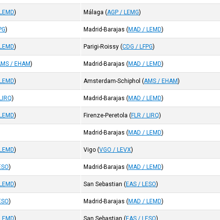
 LEMD
)
Málaga
(
AGP / LEMG
)
PG
)
Madrid-Barajas
(
MAD / LEMD
)
 LEMD
)
Parigi-Roissy
(
CDG / LFPG
)
AMS / EHAM
)
Madrid-Barajas
(
MAD / LEMD
)
 LEMD
)
Amsterdam-Schiphol
(
AMS / EHAM
)
 LIRQ
)
Madrid-Barajas
(
MAD / LEMD
)
 LEMD
)
Firenze-Peretola
(
FLR / LIRQ
)
Madrid-Barajas
(
MAD / LEMD
)
 LEMD
)
Vigo
(
VGO / LEVX
)
ESO
)
Madrid-Barajas
(
MAD / LEMD
)
 LEMD
)
San Sebastian
(
EAS / LESO
)
ESO
)
Madrid-Barajas
(
MAD / LEMD
)
 LEMD
)
San Sebastian
(
EAS / LESO
)