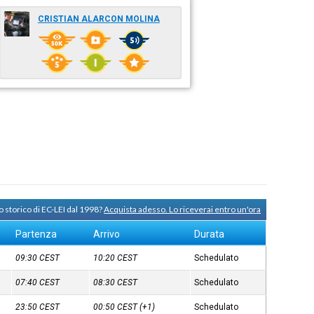
CRISTIAN ALARCON MOLINA
o storico di EC-LEI dal 1998?
Acquista adesso. Lo riceverai entro un'ora
Partenza
Arrivo
Durata
09:30
CEST
10:20
CEST
Schedulato
07:40
CEST
08:30
CEST
Schedulato
23:50
CEST
00:50
CEST
(+1)
Schedulato