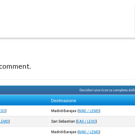
 comment.
Desideri una ricerca completa dell
Destinazione
ESO
)
Madrid-Barajas
(
MAD / LEMD
)
 LEMD
)
San Sebastian
(
EAS / LESO
)
Madrid-Barajas
(
MAD / LEMD
)