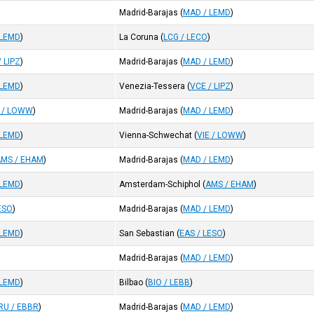
)
Madrid-Barajas
(
MAD / LEMD
)
 LEMD
)
La Coruna
(
LCG / LECO
)
/ LIPZ
)
Madrid-Barajas
(
MAD / LEMD
)
 LEMD
)
Venezia-Tessera
(
VCE / LIPZ
)
E / LOWW
)
Madrid-Barajas
(
MAD / LEMD
)
 LEMD
)
Vienna-Schwechat
(
VIE / LOWW
)
AMS / EHAM
)
Madrid-Barajas
(
MAD / LEMD
)
 LEMD
)
Amsterdam-Schiphol
(
AMS / EHAM
)
ESO
)
Madrid-Barajas
(
MAD / LEMD
)
 LEMD
)
San Sebastian
(
EAS / LESO
)
Madrid-Barajas
(
MAD / LEMD
)
 LEMD
)
Bilbao
(
BIO / LEBB
)
RU / EBBR
)
Madrid-Barajas
(
MAD / LEMD
)