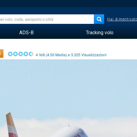
Hai dimenticato
ADS-B
Tracking volo
i
4
Voti (
4.50
Media) e
3.325
Visualizzazioni