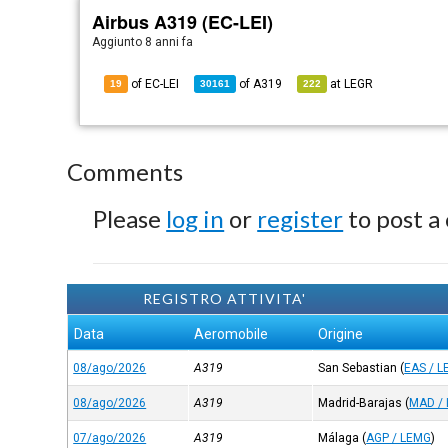
Airbus A319 (EC-LEI)
Aggiunto
8 anni fa
of EC-LEI
of
A319
at
LEGR
19
30161
222
Comments
Please
log in
or
register
to post a
REGISTRO ATTIVITA'
Data
Aeromobile
Origine
08/ago/2026
A319
San Sebastian
(
EAS / L
08/ago/2026
A319
Madrid-Barajas
(
MAD /
07/ago/2026
A319
Málaga
(
AGP / LEMG
)