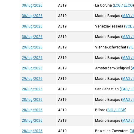
30/lug/2026
A319
La Coruna
(
LCG / LECO
30/lug/2026
A319
Madrid-Barajas
(
MAD /
30/lug/2026
A319
Venezia-Tessera
(
VCE 
30/lug/2026
A319
Madrid-Barajas
(
MAD /
29/lug/2026
A319
Vienna-Schwechat
(
VI
29/lug/2026
A319
Madrid-Barajas
(
MAD /
29/lug/2026
A319
Amsterdam-Schiphol
(
29/lug/2026
A319
Madrid-Barajas
(
MAD /
28/lug/2026
A319
San Sebastian
(
EAS / L
28/lug/2026
A319
Madrid-Barajas
(
MAD /
28/lug/2026
A319
Bilbao
(
BIO / LEBB
)
28/lug/2026
A319
Madrid-Barajas
(
MAD /
28/lug/2026
A319
Bruxelles-Zaventem
(
B