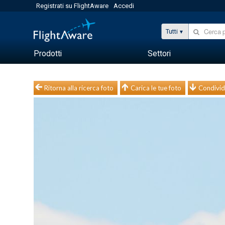
Registrati su FlightAware
Accedi
Tutti
Prodotti
Settori
Ritorna alla ricerca foto
Carica le tue foto
Condivid