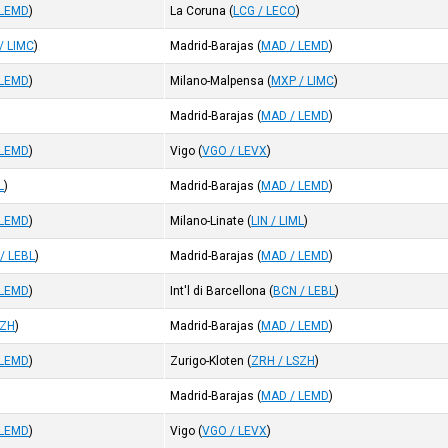
 LEMD
)
La Coruna
(
LCG / LECO
)
/ LIMC
)
Madrid-Barajas
(
MAD / LEMD
)
 LEMD
)
Milano-Malpensa
(
MXP / LIMC
)
Madrid-Barajas
(
MAD / LEMD
)
 LEMD
)
Vigo
(
VGO / LEVX
)
L
)
Madrid-Barajas
(
MAD / LEMD
)
 LEMD
)
Milano-Linate
(
LIN / LIML
)
/ LEBL
)
Madrid-Barajas
(
MAD / LEMD
)
 LEMD
)
Int'l di Barcellona
(
BCN / LEBL
)
SZH
)
Madrid-Barajas
(
MAD / LEMD
)
 LEMD
)
Zurigo-Kloten
(
ZRH / LSZH
)
Madrid-Barajas
(
MAD / LEMD
)
 LEMD
)
Vigo
(
VGO / LEVX
)