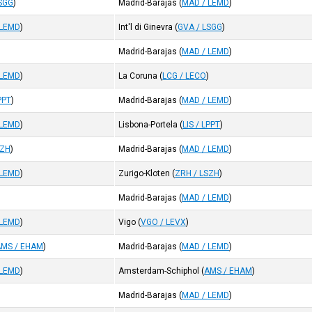
LSGG
)
Madrid-Barajas
(
MAD / LEMD
)
 LEMD
)
Int'l di Ginevra
(
GVA / LSGG
)
)
Madrid-Barajas
(
MAD / LEMD
)
 LEMD
)
La Coruna
(
LCG / LECO
)
LPPT
)
Madrid-Barajas
(
MAD / LEMD
)
 LEMD
)
Lisbona-Portela
(
LIS / LPPT
)
SZH
)
Madrid-Barajas
(
MAD / LEMD
)
 LEMD
)
Zurigo-Kloten
(
ZRH / LSZH
)
Madrid-Barajas
(
MAD / LEMD
)
 LEMD
)
Vigo
(
VGO / LEVX
)
AMS / EHAM
)
Madrid-Barajas
(
MAD / LEMD
)
 LEMD
)
Amsterdam-Schiphol
(
AMS / EHAM
)
)
Madrid-Barajas
(
MAD / LEMD
)