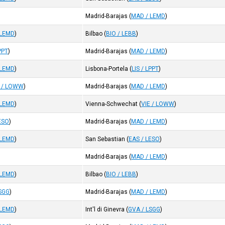
Madrid-Barajas
(
MAD / LEMD
)
 LEMD
)
Bilbao
(
BIO / LEBB
)
LPPT
)
Madrid-Barajas
(
MAD / LEMD
)
 LEMD
)
Lisbona-Portela
(
LIS / LPPT
)
E / LOWW
)
Madrid-Barajas
(
MAD / LEMD
)
 LEMD
)
Vienna-Schwechat
(
VIE / LOWW
)
ESO
)
Madrid-Barajas
(
MAD / LEMD
)
 LEMD
)
San Sebastian
(
EAS / LESO
)
Madrid-Barajas
(
MAD / LEMD
)
 LEMD
)
Bilbao
(
BIO / LEBB
)
LSGG
)
Madrid-Barajas
(
MAD / LEMD
)
 LEMD
)
Int'l di Ginevra
(
GVA / LSGG
)