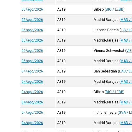
05/ago/2026
A319
Bilbao
(
BIO / LEBB
)
05/ago/2026
A319
Madrid-Barajas
(
MAD /
05/ago/2026
A319
Lisbona-Portela
(
LIS / 
05/ago/2026
A319
Madrid-Barajas
(
MAD /
05/ago/2026
A319
Vienna-Schwechat
(
VI
05/ago/2026
A319
Madrid-Barajas
(
MAD /
04/ago/2026
A319
San Sebastian
(
EAS / L
04/ago/2026
A319
Madrid-Barajas
(
MAD /
04/ago/2026
A319
Bilbao
(
BIO / LEBB
)
04/ago/2026
A319
Madrid-Barajas
(
MAD /
04/ago/2026
A319
Int'l di Ginevra
(
GVA / 
04/ago/2026
A319
Madrid-Barajas
(
MAD /