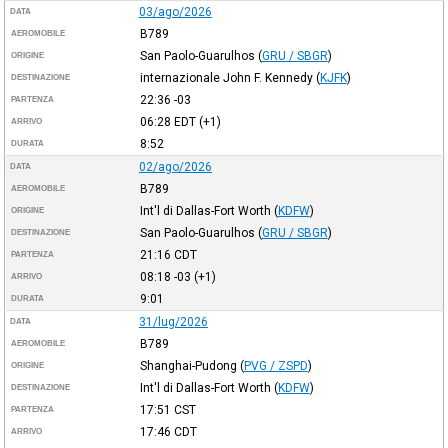
03/ago/2026
DATA
B789
AEROMOBILE
San Paolo-Guarulhos
(
GRU / SBGR
)
ORIGINE
internazionale John F. Kennedy
(
KJFK
)
DESTINAZIONE
22:36
-03
PARTENZA
06:28
EDT
(+1)
ARRIVO
8:52
DURATA
02/ago/2026
DATA
B789
AEROMOBILE
Int'l di Dallas-Fort Worth
(
KDFW
)
ORIGINE
San Paolo-Guarulhos
(
GRU / SBGR
)
DESTINAZIONE
21:16
CDT
PARTENZA
08:18
-03
(+1)
ARRIVO
9:01
DURATA
31/lug/2026
DATA
B789
AEROMOBILE
Shanghai-Pudong
(
PVG / ZSPD
)
ORIGINE
Int'l di Dallas-Fort Worth
(
KDFW
)
DESTINAZIONE
17:51
CST
PARTENZA
17:46
CDT
ARRIVO