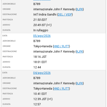
B789
AEROMOBILE
internazionale John F. Kennedy
(
KJFK
)
ORIGINE
Int'l Indira Gandhi
(
DEL / VIDP
)
DESTINAZIONE
21:50
EDT
PARTENZA
20:49
IST
(+1)
ARRIVO
In rullaggio
DURATA
05/ago/2026
DATA
B789
AEROMOBILE
Tokyo-Haneda
(
HND / RJTT
)
ORIGINE
internazionale John F. Kennedy
(
KJFK
)
DESTINAZIONE
18:16
JST
PARTENZA
18:01
EDT
ARRIVO
12:44
DURATA
04/ago/2026
DATA
B789
AEROMOBILE
internazionale John F. Kennedy
(
KJFK
)
ORIGINE
Tokyo-Haneda
(
HND / RJTT
)
DESTINAZIONE
10:41
EDT
PARTENZA
12:39
JST
(+1)
ARRIVO
12:57
DURATA