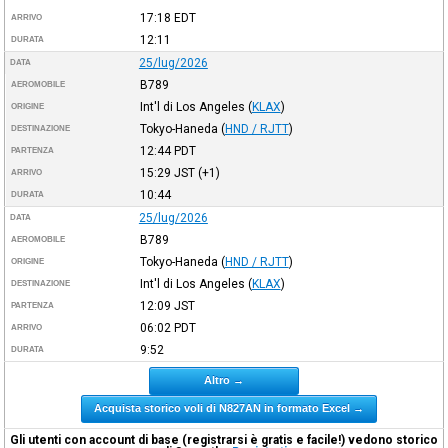
17:18
EDT
ARRIVO
12:11
DURATA
25/lug/2026
DATA
B789
AEROMOBILE
Int'l di Los Angeles
(
KLAX
)
ORIGINE
Tokyo-Haneda
(
HND / RJTT
)
DESTINAZIONE
12:44
PDT
PARTENZA
15:29
JST
(+1)
ARRIVO
10:44
DURATA
25/lug/2026
DATA
B789
AEROMOBILE
Tokyo-Haneda
(
HND / RJTT
)
ORIGINE
Int'l di Los Angeles
(
KLAX
)
DESTINAZIONE
12:09
JST
PARTENZA
06:02
PDT
ARRIVO
9:52
DURATA
Altro →
Acquista storico voli di N827AN in formato Excel →
Gli utenti con account di base (registrarsi è gratis e facile!) vedono storico