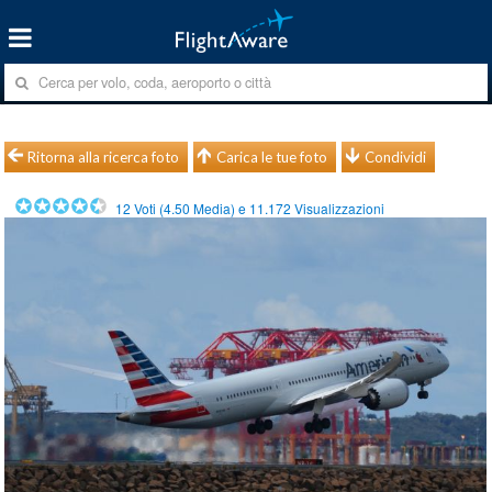
Ritorna alla ricerca foto
Carica le tue foto
Condividi
12
Voti (
4.50
Media) e
11.172
Visualizzazioni