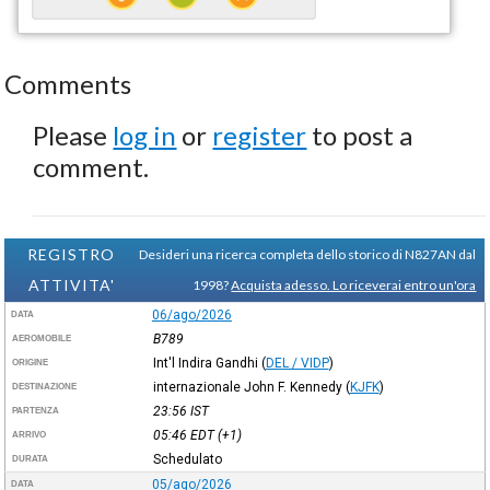
Comments
Please
log in
or
register
to post a
comment.
REGISTRO
Desideri una ricerca completa dello storico di N827AN dal
ATTIVITA'
1998?
Acquista adesso. Lo riceverai entro un'ora
06/ago/2026
DATA
B789
AEROMOBILE
Int'l Indira Gandhi
(
DEL / VIDP
)
ORIGINE
internazionale John F. Kennedy
(
KJFK
)
DESTINAZIONE
23:56
IST
PARTENZA
05:46
EDT
(+1)
ARRIVO
Schedulato
DURATA
05/ago/2026
DATA