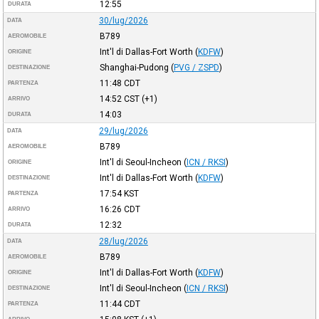
12:55
DURATA
30/lug/2026
DATA
B789
AEROMOBILE
Int'l di Dallas-Fort Worth
(
KDFW
)
ORIGINE
Shanghai-Pudong
(
PVG / ZSPD
)
DESTINAZIONE
11:48
CDT
PARTENZA
14:52
CST
(+1)
ARRIVO
14:03
DURATA
29/lug/2026
DATA
B789
AEROMOBILE
Int'l di Seoul-Incheon
(
ICN / RKSI
)
ORIGINE
Int'l di Dallas-Fort Worth
(
KDFW
)
DESTINAZIONE
17:54
KST
PARTENZA
16:26
CDT
ARRIVO
12:32
DURATA
28/lug/2026
DATA
B789
AEROMOBILE
Int'l di Dallas-Fort Worth
(
KDFW
)
ORIGINE
Int'l di Seoul-Incheon
(
ICN / RKSI
)
DESTINAZIONE
11:44
CDT
PARTENZA