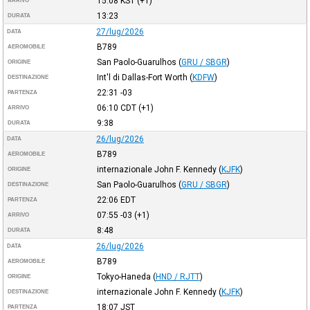
15:08
KST
(+1)
ARRIVO
13:23
DURATA
27/lug/2026
DATA
B789
AEROMOBILE
San Paolo-Guarulhos
(
GRU / SBGR
)
ORIGINE
Int'l di Dallas-Fort Worth
(
KDFW
)
DESTINAZIONE
22:31
-03
PARTENZA
06:10
CDT
(+1)
ARRIVO
9:38
DURATA
26/lug/2026
DATA
B789
AEROMOBILE
internazionale John F. Kennedy
(
KJFK
)
ORIGINE
San Paolo-Guarulhos
(
GRU / SBGR
)
DESTINAZIONE
22:06
EDT
PARTENZA
07:55
-03
(+1)
ARRIVO
8:48
DURATA
26/lug/2026
DATA
B789
AEROMOBILE
Tokyo-Haneda
(
HND / RJTT
)
ORIGINE
internazionale John F. Kennedy
(
KJFK
)
DESTINAZIONE
18:07
JST
PARTENZA