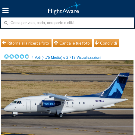
Ritorna alla ricerca foto
Carica le tue foto
Condividi
4
Voti (
4.75
Media) e
2.713
Visualizzazioni