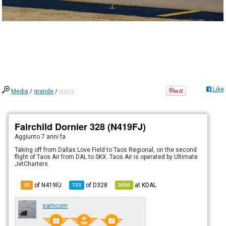
Like
Media
/
grande
/
piena
Fairchild Dornier 328 (N419FJ)
Aggiunto
7 anni fa
Taking off from Dallas Love Field to Taos Regional, on the second
flight of Taos Air from DAL to SKX. Taos Air is operated by Ultimate
JetCharters.
of N419FJ
of
D328
at
KDAL
35
733
3650
samcom