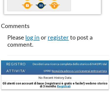
Comments
Please
log in
or
register
to post a
comment.
REGISTRO
Desideri una ricerca completa dello storico di N419FJ dal
ATTIVITA'
1998?
Acquista adesso. Lo riceverai entro un'ora
No Recent History Data
Gli utenti con account di base (registrarsi è gratis e facile!) vedono storico
di 3 months
Registrati