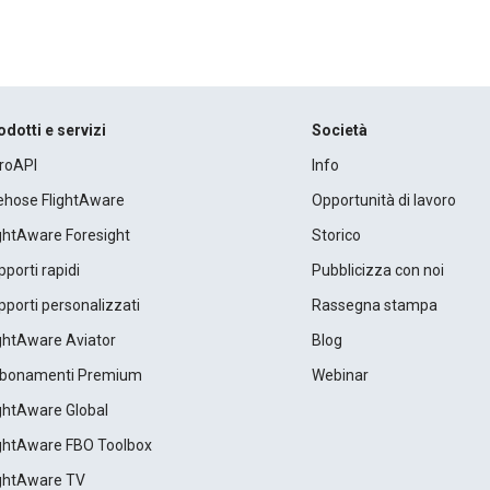
odotti e servizi
Società
roAPI
Info
rehose FlightAware
Opportunità di lavoro
ightAware Foresight
Storico
porti rapidi
Pubblicizza con noi
porti personalizzati
Rassegna stampa
ightAware Aviator
Blog
bonamenti Premium
Webinar
ightAware Global
ightAware FBO Toolbox
ightAware TV