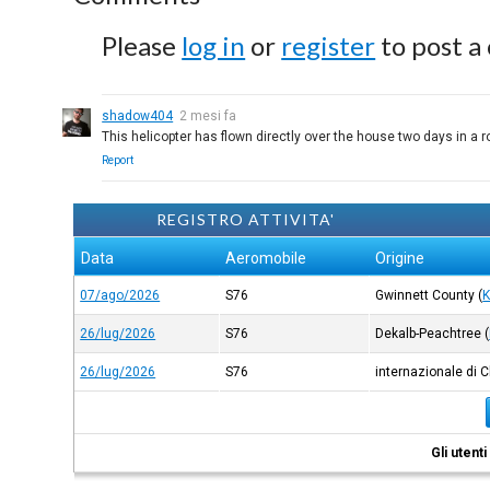
Please
log in
or
register
to post a
shadow404
2 mesi fa
This helicopter has flown directly over the house two days in a 
Report
REGISTRO ATTIVITA'
Data
Aeromobile
Origine
07/ago/2026
S76
Gwinnett County
(
26/lug/2026
S76
Dekalb-Peachtree
(
26/lug/2026
S76
internazionale di C
Gli utent