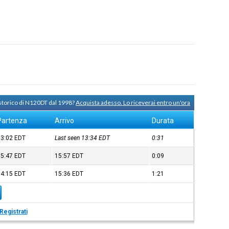
 storico di N120DT dal 1998?
Acquista adesso. Lo riceverai entro un'ora
Partenza
Arrivo
Durata
13:02
EDT
Last seen 13:34
EDT
0:31
15:47
EDT
15:57
EDT
0:09
14:15
EDT
15:36
EDT
1:21
Registrati