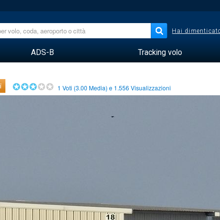
Hai dimenticato
ADS-B
Tracking volo
i
1
Voti (
3.00
Media) e
1.556
Visualizzazioni