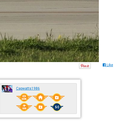
Like
Capwatts1986