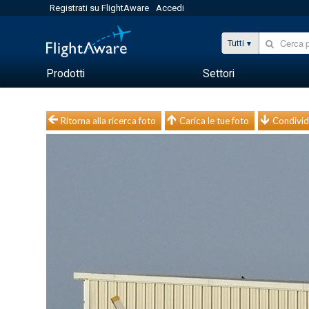
Registrati su FlightAware
Accedi
Tutti
Prodotti
Settori
Ritorna alla ricerca foto
Carica le tue foto
Condivid