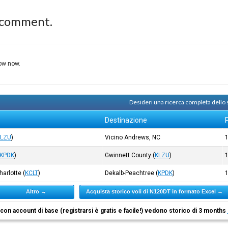
 comment.
row now.
Desideri una ricerca completa dello
Destinazione
KLZU
)
Vicino Andrews, NC
KPDK
)
Gwinnett County
(
KLZU
)
harlotte
(
KCLT
)
Dekalb-Peachtree
(
KPDK
)
Altro →
Acquista storico voli di N120DT in formato Excel →
i con account di base (registrarsi è gratis e facile!) vedono storico di 3 months