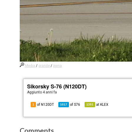
Media
/
grande
/
piena
Sikorsky S-76 (N120DT)
Aggiunto
4 anni fa
of N120DT
of
S76
at
KLEX
1
1017
1391
Comments