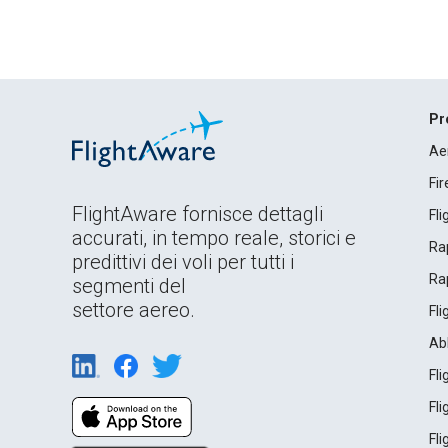
Pr
Ae
Fi
FlightAware fornisce dettagli
Fl
accurati, in tempo reale, storici e
Rap
predittivi dei voli per tutti i
Rap
segmenti del
settore aereo.
Fl
Ab
Fl
Fl
Fl