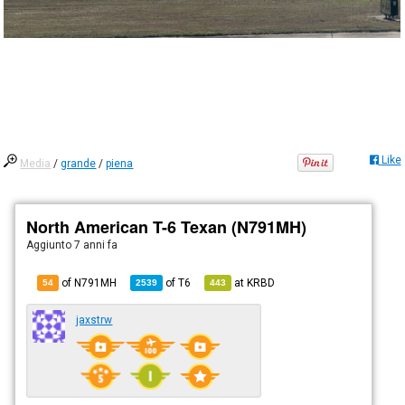
Like
Media
/
grande
/
piena
North American T-6 Texan (N791MH)
Aggiunto
7 anni fa
of N791MH
of
T6
at
KRBD
54
2539
443
jaxstrw