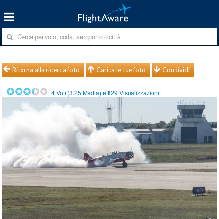
Ritorna alla ricerca foto
Carica le tue foto
Condividi
4
Voti (
3.25
Media) e
829
Visualizzazioni