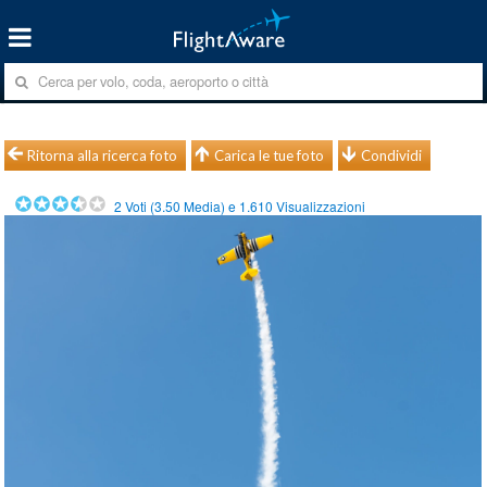
Ritorna alla ricerca foto
Carica le tue foto
Condividi
2
Voti (
3.50
Media) e
1.610
Visualizzazioni