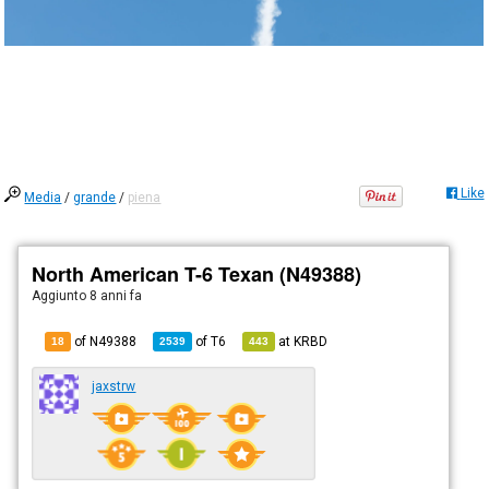
Like
Media
/
grande
/
piena
North American T-6 Texan (N49388)
Aggiunto
8 anni fa
of N49388
of
T6
at
KRBD
18
2539
443
jaxstrw