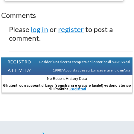
Comments
Please
log in
or
register
to post a
comment.
REGISTRO
Desideri una ricerca completa dello storico di N49388 dal
ATTIVITA'
1998?
Acquista adesso. Lo riceverai entro un'ora
No Recent History Data
Gli utenti con account di base (registrarsi è gratis e facile!) vedono storico
di 3 months
Registrati