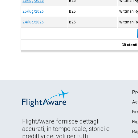
26/lug/2026
B25
Wittman R
25/lug/2026
B25
Wittman R
24/lug/2026
B25
Wittman R
Gli utent
Pr
Ae
Fi
FlightAware fornisce dettagli
Fl
accurati, in tempo reale, storici e
Rap
predittivi dei voli per tutti i