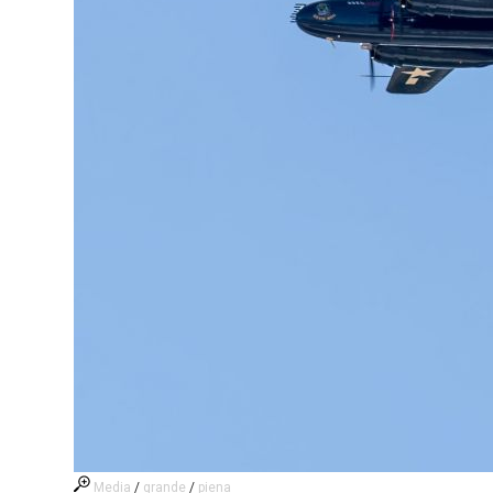
Media
/
grande
/
piena