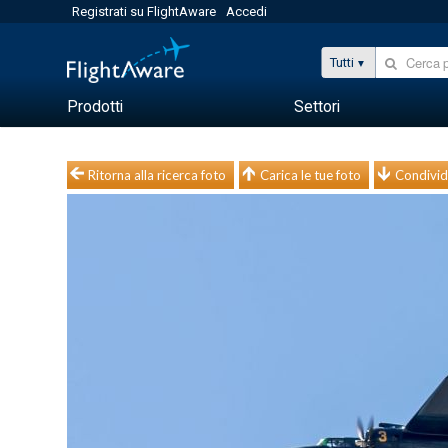
Registrati su FlightAware
Accedi
Tutti
Prodotti
Settori
Ritorna alla ricerca foto
Carica le tue foto
Condivid