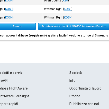
gnl
(
KOSH
)
Allen County
(
K88
)
gnl
(
KOSH
)
Wittman Rgnl
(
KOSH
)
gnl
(
KOSH
)
Wittman Rgnl
(
KOSH
)
Altro →
Acquista storico voli di N9643C in formato Excel →
i con account di base (registrarsi è gratis e facile!) vedono storico di 3 months
odotti e servizi
Società
roAPI
Info
rehose FlightAware
Opportunità di lavoro
ightAware Foresight
Storico
porti rapidi
Pubblicizza con noi