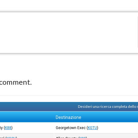
 comment.
Desideri una ricerca completa dello
Destinazione
ty
(
K88
)
Georgetown Exec
(
KGTU
)