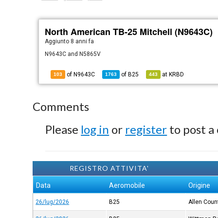
North American TB-25 Mitchell (N9643C)
Aggiunto
8 anni fa
N9643C and N5865V
of N9643C
of
B25
at
KRBD
103
1763
443
Comments
Please
log in
or
register
to post a
REGISTRO ATTIVITA'
Data
Aeromobile
Origine
26/lug/2026
B25
Allen Coun