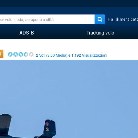
Hai dimenticato
ADS-B
Tracking volo
i
2
Voti (
3.50
Media) e
1.192
Visualizzazioni