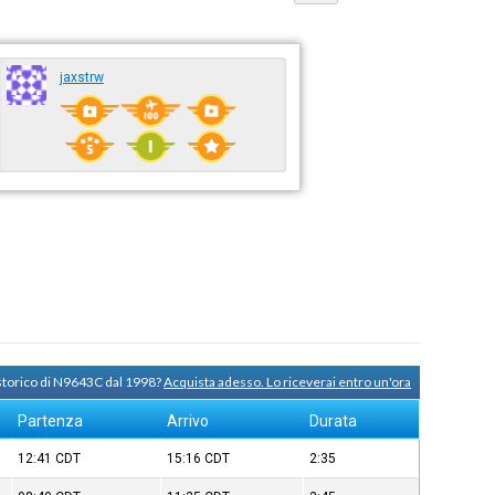
jaxstrw
 storico di N9643C dal 1998?
Acquista adesso. Lo riceverai entro un'ora
Partenza
Arrivo
Durata
12:41
CDT
15:16
CDT
2:35