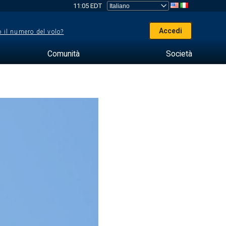
11:05 EDT
Accedi
 il numero del volo?
Comunità
Società