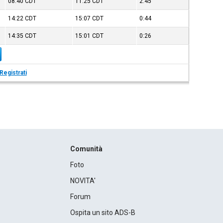
08:40
CDT
11:25
CDT
2:45
14:22
CDT
15:07
CDT
0:44
14:35
CDT
15:01
CDT
0:26
Registrati
Comunità
Foto
NOVITA'
Forum
Ospita un sito ADS-B