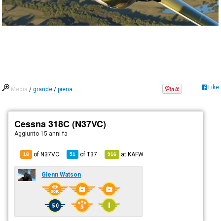
Like
Media
/
grande
/
piena
Cessna 318C (N37VC)
Aggiunto
15 anni fa
of N37VC
of
T37
at
KAFW
18
51
916
Glenn Watson