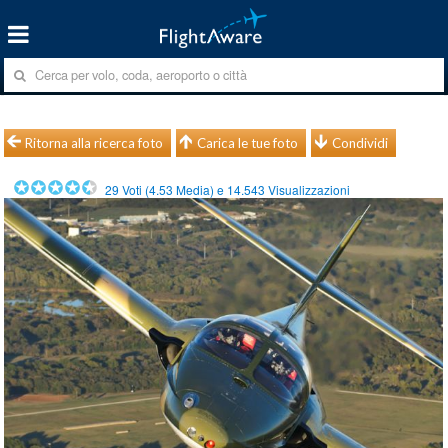
Ritorna alla ricerca foto
Carica le tue foto
Condividi
29
Voti (
4.53
Media) e
14.543
Visualizzazioni