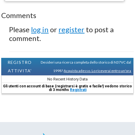
Comments
Please
log in
or
register
to post a
comment.
REGISTRO
Desideri una ricerca completa dello storico di N37VC dal
ATTIVITA'
1998?
Acquista adesso. Lo riceverai entro un'ora
No Recent History Data
Gli utenti con account di base (registrarsi è gratis e facile!) vedono storico
di 3 months
Registrati