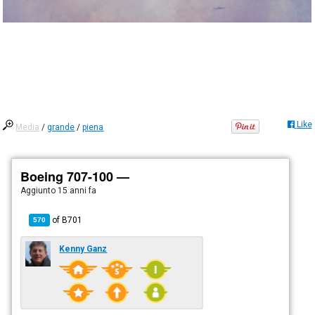
Like
Media
/
grande
/
piena
Boeing 707-100 —
Aggiunto
15 anni fa
of
B701
570
Kenny Ganz