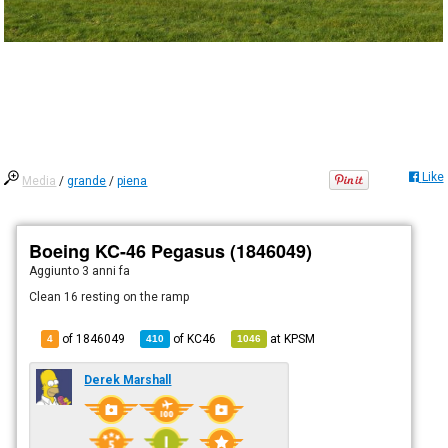
Like
Media
/
grande
/
piena
Boeing KC-46 Pegasus (1846049)
Aggiunto
3 anni fa
Clean 16 resting on the ramp
of 1846049
of
KC46
at
KPSM
4
410
1046
Derek Marshall