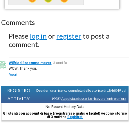
Comments
Please
log in
or
register
to post a
comment.
Wilfried Broemmelmeyer
3 anni fa
WOW! Thank you.
Report
REGISTRO
Desideri una ricerca completa dello storico di 1846049 dal
ATTIVITA'
1998?
Acquista adesso. Lo riceverai entro un'ora
No Recent History Data
Gli utenti con account di base (registrarsi è gratis e facile!) vedono storico
di 3 months
Registrati