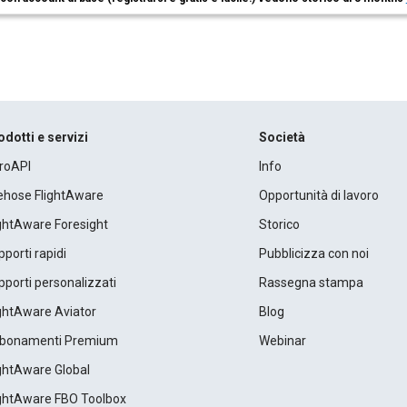
odotti e servizi
Società
roAPI
Info
rehose FlightAware
Opportunità di lavoro
ightAware Foresight
Storico
porti rapidi
Pubblicizza con noi
porti personalizzati
Rassegna stampa
ightAware Aviator
Blog
bonamenti Premium
Webinar
ightAware Global
ightAware FBO Toolbox