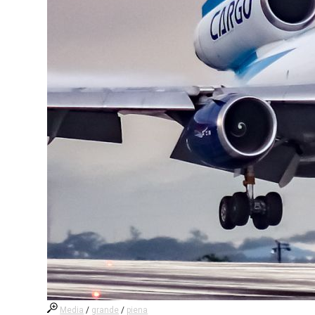
Media
/
grande
/
piena