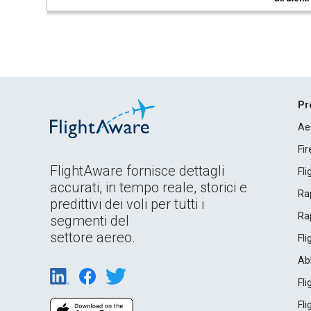
Pr
Ae
Fi
FlightAware fornisce dettagli
Fl
accurati, in tempo reale, storici e
Rap
predittivi dei voli per tutti i
Rap
segmenti del
settore aereo.
Fl
Ab
Fl
Fl