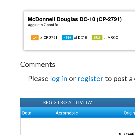
McDonnell Douglas DC-10 (CP-2791)
Aggiunto
7 anni fa
of CP-2791
of
DC10
at
MROC
14
4769
1526
Comments
Please
log in
or
register
to post a
REGISTRO ATTIVITA'
Data
Aeromobile
Origi
Gli utent