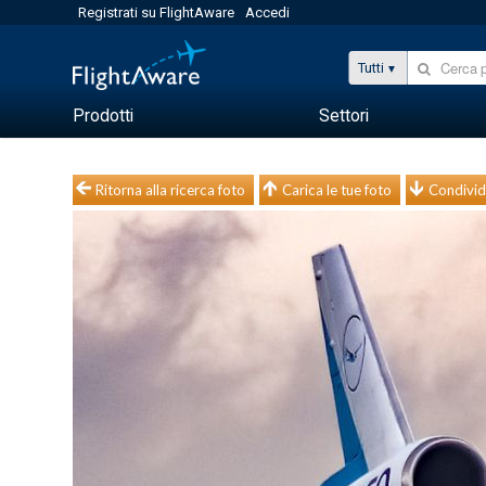
Registrati su FlightAware
Accedi
Tutti
Prodotti
Settori
Ritorna alla ricerca foto
Carica le tue foto
Condivid