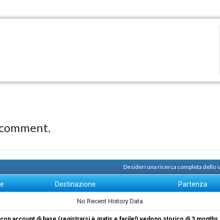
 comment.
Desideri una ricerca completa dello 
ne
Destinazione
Partenza
No Recent History Data
i con account di base (registrarsi è gratis e facile!) vedono storico di 3 months