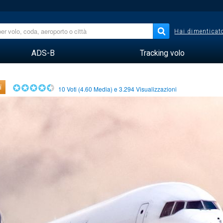
Hai dimenticato
ADS-B
Tracking volo
i
10
Voti (
4.60
Media) e
3.294
Visualizzazioni