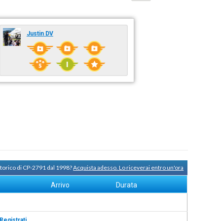
Justin DV
storico di CP-2791 dal 1998?
Acquista adesso. Lo riceverai entro un'ora
Arrivo
Durata
Registrati