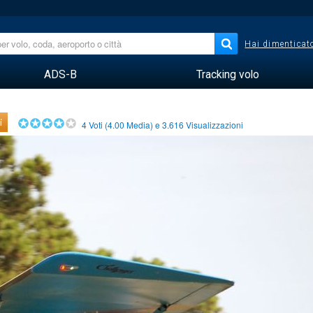
Hai dimenticato
ADS-B
Tracking volo
i
4
Voti (
4.00
Media) e
3.616
Visualizzazioni