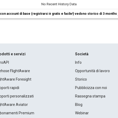
No Recent History Data
i con account di base (registrarsi è gratis e facile!) vedono storico di 3 months
odotti e servizi
Società
roAPI
Info
rehose FlightAware
Opportunità di lavoro
ightAware Foresight
Storico
porti rapidi
Pubblicizza con noi
porti personalizzati
Rassegna stampa
ightAware Aviator
Blog
bonamenti Premium
Webinar