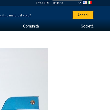
17:44 EDT
Accedi
 il numero del volo?
Comunità
Società