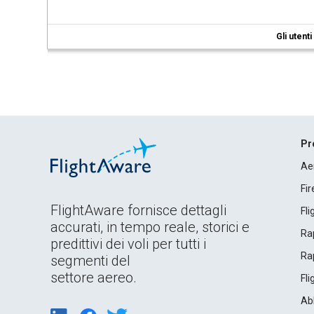
Gli utent
Pr
Ae
Fi
FlightAware fornisce dettagli
Fl
accurati, in tempo reale, storici e
Rap
predittivi dei voli per tutti i
Rap
segmenti del
settore aereo.
Fl
Ab