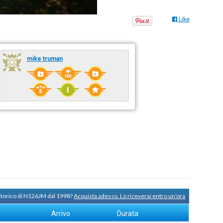
Like
mike truman
 storico di N126JM dal 1998?
Acquista adesso. Lo riceverai entro un'ora
Arrivo
Durata