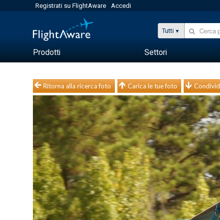
Registrati su FlightAware
Accedi
Tutti
Prodotti
Settori
Ritorna alla ricerca foto
Carica le tue foto
Condivid