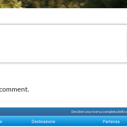
 comment.
Desideri una ricerca completa dello
ne
Destinazione
Partenza