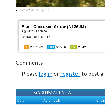
Media
/
grande
/
piena
Piper Cherokee Arrow (N126JM)
Aggiunto
11 anni fa
YOUNG EAGLE AT 5A2
of N126JM
of
P28R
at
5A2
3
2130
277
Comments
Please
log in
or
register
to post a
REGISTRO ATTIVITA'
Data
Aeromobile
Origi