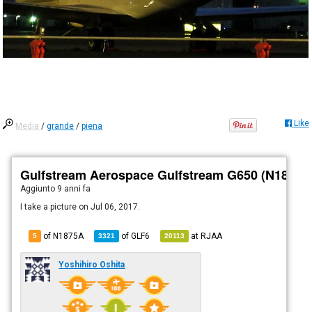
Like
Media
/
grande
/
piena
Gulfstream Aerospace Gulfstream G650 (N1875A
Aggiunto
9 anni fa
I take a picture on Jul 06, 2017.
of N1875A
of
GLF6
at
RJAA
5
3321
20113
Yoshihiro Oshita