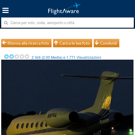
Ritorna alla ricerca foto
Carica le tue foto
Condividi
2
Voti (
2.00
Media) e
1.771
Visualizzazioni