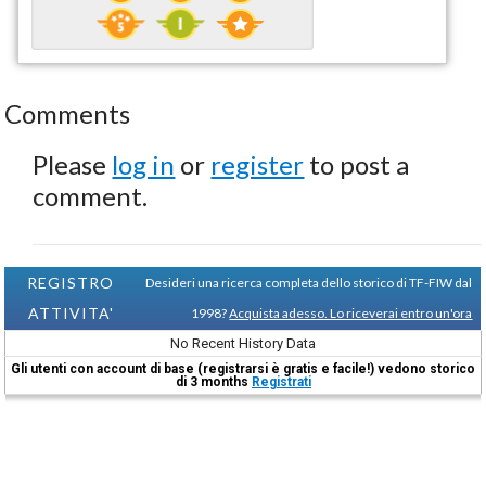
Comments
Please
log in
or
register
to post a
comment.
REGISTRO
Desideri una ricerca completa dello storico di TF-FIW dal
ATTIVITA'
1998?
Acquista adesso. Lo riceverai entro un'ora
No Recent History Data
Gli utenti con account di base (registrarsi è gratis e facile!) vedono storico
di 3 months
Registrati