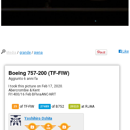
Like
Media
/
grande
/
piena
Boeing 757-200 (TF-FIW)
Aggiunto
6 anni fa
I took this picture on Feb 17, 2020.
Abercrombie & Kent
FI1400/16 Feb BFIviaANC-NRT
of TF-FIW
of
B752
at
RJAA
25
27489
20113
Yoshihiro Oshita