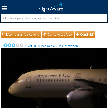
Ritorna alla ricerca foto
Carica le tue foto
Condividi
2
Voti (
3.00
Media) e
425
Visualizzazioni