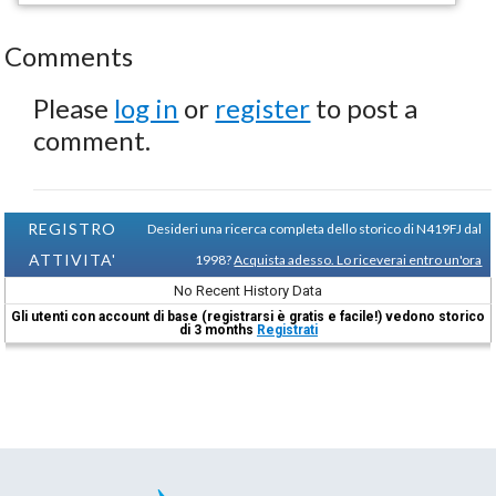
Comments
Please
log in
or
register
to post a
comment.
REGISTRO
Desideri una ricerca completa dello storico di N419FJ dal
ATTIVITA'
1998?
Acquista adesso. Lo riceverai entro un'ora
No Recent History Data
Gli utenti con account di base (registrarsi è gratis e facile!) vedono storico
di 3 months
Registrati