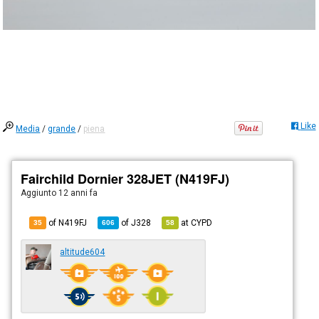
Like
Media
/
grande
/
piena
Fairchild Dornier 328JET (N419FJ)
Aggiunto
12 anni fa
of N419FJ
of
J328
at
CYPD
35
606
58
altitude604