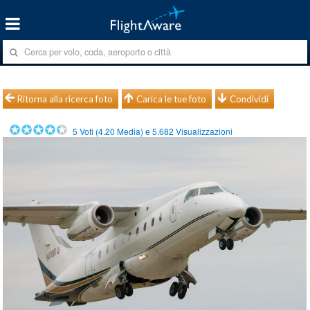
Ritorna alla ricerca foto
Carica le tue foto
Condividi
5
Voti (
4.20
Media) e
5.682
Visualizzazioni