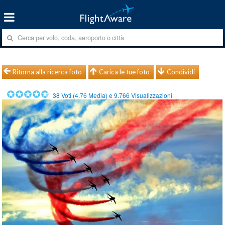
Ritorna alla ricerca foto
Carica le tue foto
Condividi
38
Voti (
4.76
Media) e
9.766
Visualizzazioni