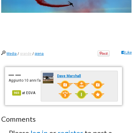
Like
Media
/
grande
/
piena
— —
Dave Marshall
Aggiunto
10 anni fa
at
EGVA
965
Comments
Please
log in
or
register
to post a