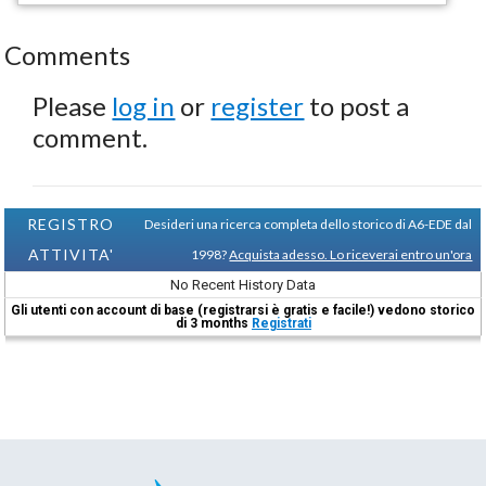
Comments
Please
log in
or
register
to post a
comment.
REGISTRO
Desideri una ricerca completa dello storico di A6-EDE dal
ATTIVITA'
1998?
Acquista adesso. Lo riceverai entro un'ora
No Recent History Data
Gli utenti con account di base (registrarsi è gratis e facile!) vedono storico
di 3 months
Registrati