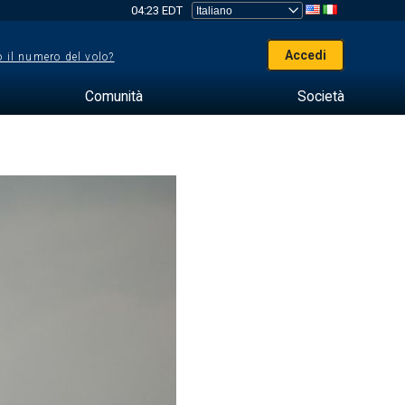
04:23 EDT
Accedi
 il numero del volo?
Comunità
Società