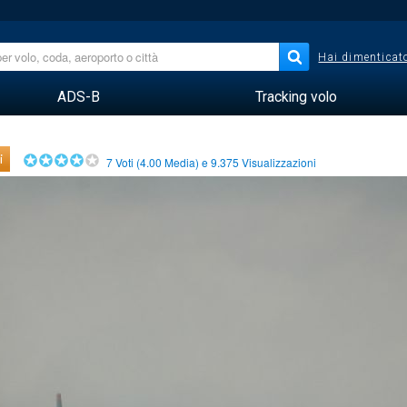
Hai dimenticato
ADS-B
Tracking volo
i
7
Voti (
4.00
Media) e
9.375
Visualizzazioni