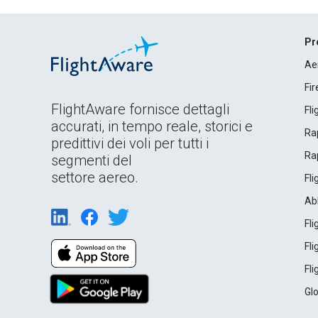
Pr
Ae
Fi
FlightAware fornisce dettagli
Fl
accurati, in tempo reale, storici e
Rap
predittivi dei voli per tutti i
Rap
segmenti del
settore aereo.
Fl
Ab
Fl
Fl
Fl
Gl