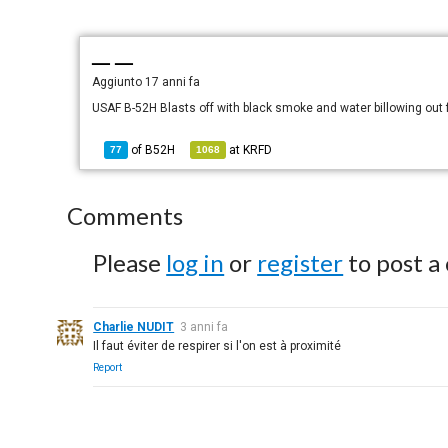
— —
Aggiunto
17 anni fa
USAF B-52H Blasts off with black smoke and water billowing ou
of
B52H
at
KRFD
77
1068
Comments
Please
log in
or
register
to post a
Charlie NUDIT
3 anni fa
Il faut éviter de respirer si l'on est à proximité
Report