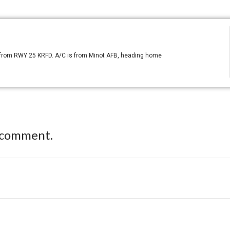
t from RWY 25 KRFD. A/C is from Minot AFB, heading home
 comment.