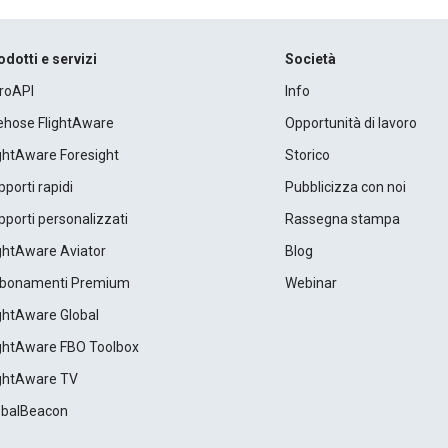
odotti e servizi
Società
roAPI
Info
rehose FlightAware
Opportunità di lavoro
ightAware Foresight
Storico
porti rapidi
Pubblicizza con noi
porti personalizzati
Rassegna stampa
ightAware Aviator
Blog
bonamenti Premium
Webinar
ightAware Global
ightAware FBO Toolbox
ightAware TV
obalBeacon