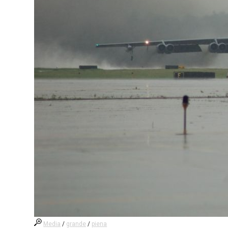
Media
/
grande
/
piena